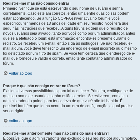
Registrei-me mas não consigo entrar!
Primeiro, verifique se está escrevendo o seu nome de usuário e senha
corretamente. Caso estejam corretos, então uma entre duas coisas podem
estar acontecendo. Se a função COPPA estiver ativa no fórum e você
especificou ter menos de 13 anos de idade em seu registro, você terá que
seguir às instruções que recebeu. Alguns fóruns exigem que o registro de
novos usuários seja ativado, tanto por você como por um administrador, antes
que seja efetuado o login; está informação encontra-se presente durante o
registro. Se recebeu um e-mail, então siga às instruções. Se não recebeu e-
mail algum, você deve ter escrito um endereço de e-mail incorreto ou o mesmo
foi detectado por um filtro de spam. Se você tem certeza que o endereço de e-
mail que forneceu é válido e correto, então tente contatar o administrador do
fórum.
Voltar ao topo
Porque é que não consigo entrar no fórum?
Existem diversas possibilidades para tal acontecer. Primeiro, certifique-se de
que seu nome de usuário e senha estão corretos. Se estiverem, contate o
administrador do painel para ter certeza de que você não foi banido. É
possível também que tenha ocorrido um erro de configuração, o qual precise
ser corrigido.
Voltar ao topo
Registrei-me anteriormente mas não consigo mais entrar?!
É possível que o administrador tenha excluído o seu registro por algum motivo.