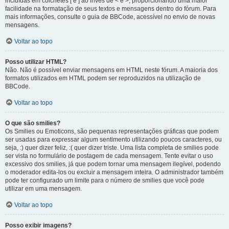
incluídas em colchetes [ e ] ao invés de < e >, proporcionando uma maior
facilidade na formatação de seus textos e mensagens dentro do fórum. Para
mais informações, consulte o guia de BBCode, acessível no envio de novas
mensagens.
Voltar ao topo
Posso utilizar HTML?
Não. Não é possível enviar mensagens em HTML neste fórum. A maioria dos
formatos utilizados em HTML podem ser reproduzidos na utilização de
BBCode.
Voltar ao topo
O que são smilies?
Os Smilies ou Emoticons, são pequenas representações gráficas que podem
ser usadas para expressar algum sentimento utilizando poucos caracteres, ou
seja, :) quer dizer feliz, :( quer dizer triste. Uma lista completa de smilies pode
ser vista no formulário de postagem de cada mensagem. Tente evitar o uso
excessivo dos smilies, já que podem tornar uma mensagem ilegível, podendo
o moderador edita-los ou excluir a mensagem inteira. O administrador também
pode ter configurado um limite para o número de smilies que você pode
utilizar em uma mensagem.
Voltar ao topo
Posso exibir imagens?