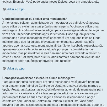
tópicos. Exemplo: Você pode enviar novos tópicos, votar em enquetes, etc.
Voltar ao topo
Como posso editar ou excluir uma mensagem?
A menos que seja um administrador ou moderador do painel, você apenas
pode editar ou excluir as suas próprias mensagens. Você pode editar uma
mensagem clicando no botão de edição para a mensagem relevante, algumas
vezes por um período limitado após ser enviada. Caso alguém já tenha
respondido a essa mensagem, você encontrará um pequeno texto ao fundo,
mencionando que foi editada e eventualmente quantas vezes. Isto não
aparece apenas caso essa mensagem ainda não tenha obtido respostas; não
aparecerá caso a alteração seja efetuada por algum administrador ou
moderador, mas possivelmente eles deixarão uma nota dizendo o motivo ou
critério usado. Por favor, note que usuários normais não podem excluir uma
mensagem após alguém já ter enviado uma resposta.
Voltar ao topo
Como posso adicionar assinatura a uma mensagem?
Para adicionar uma assinatura em suas mensagens, você deverá primeiro
criar uma em seu Painel de Controle do Usuário. Uma vez criada, marque a
opção
Anexar assinatura
nas opções referentes ao envio de mensagens para
adicionar sua assinatura. Você também pode adicionar sua assinatura por
padrão para todas as suas mensagens enviadas selecionando a opção
correta em seu Painel de Controle do Usuário. Se fizer isto, você pode
prevenir que uma assinatura seja anexada a mensagens individuais durante o