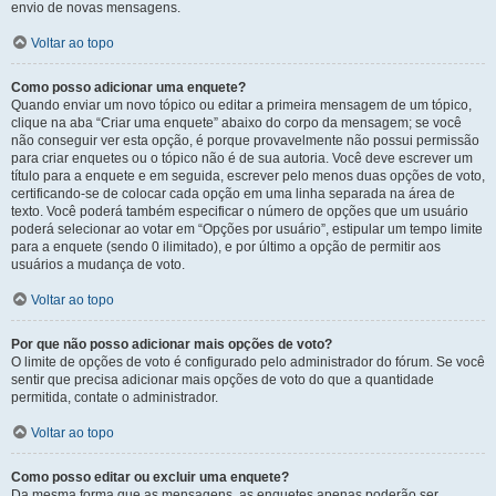
envio de novas mensagens.
Voltar ao topo
Como posso adicionar uma enquete?
Quando enviar um novo tópico ou editar a primeira mensagem de um tópico,
clique na aba “Criar uma enquete” abaixo do corpo da mensagem; se você
não conseguir ver esta opção, é porque provavelmente não possui permissão
para criar enquetes ou o tópico não é de sua autoria. Você deve escrever um
título para a enquete e em seguida, escrever pelo menos duas opções de voto,
certificando-se de colocar cada opção em uma linha separada na área de
texto. Você poderá também especificar o número de opções que um usuário
poderá selecionar ao votar em “Opções por usuário”, estipular um tempo limite
para a enquete (sendo 0 ilimitado), e por último a opção de permitir aos
usuários a mudança de voto.
Voltar ao topo
Por que não posso adicionar mais opções de voto?
O limite de opções de voto é configurado pelo administrador do fórum. Se você
sentir que precisa adicionar mais opções de voto do que a quantidade
permitida, contate o administrador.
Voltar ao topo
Como posso editar ou excluir uma enquete?
Da mesma forma que as mensagens, as enquetes apenas poderão ser