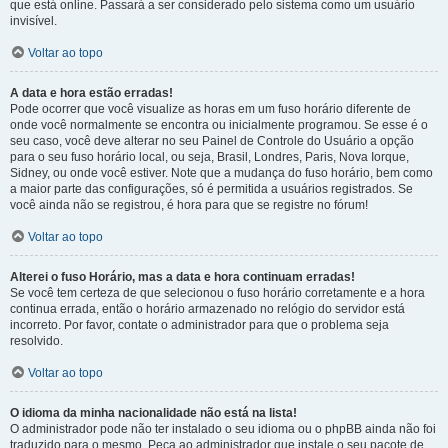
que está online. Passará a ser considerado pelo sistema como um usuário
invisível.
Voltar ao topo
A data e hora estão erradas!
Pode ocorrer que você visualize as horas em um fuso horário diferente de
onde você normalmente se encontra ou inicialmente programou. Se esse é o
seu caso, você deve alterar no seu Painel de Controle do Usuário a opção
para o seu fuso horário local, ou seja, Brasil, Londres, Paris, Nova Iorque,
Sidney, ou onde você estiver. Note que a mudança do fuso horário, bem como
a maior parte das configurações, só é permitida a usuários registrados. Se
você ainda não se registrou, é hora para que se registre no fórum!
Voltar ao topo
Alterei o fuso Horário, mas a data e hora continuam erradas!
Se você tem certeza de que selecionou o fuso horário corretamente e a hora
continua errada, então o horário armazenado no relógio do servidor está
incorreto. Por favor, contate o administrador para que o problema seja
resolvido.
Voltar ao topo
O idioma da minha nacionalidade não está na lista!
O administrador pode não ter instalado o seu idioma ou o phpBB ainda não foi
traduzido para o mesmo. Peça ao administrador que instale o seu pacote de