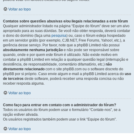
Voltar ao topo
Contatos sobre questões abusivas e/ou ilegais relacionadas a este fórum
Qualquer administrador listado na página “Equipe do fórum” deve ser um alvo
apropriado para as suas dúvidas. Se você não obter resposta, deverá contatar
o dono do domínio (faça uma
pesquisa
) ou, caso o fórum esteja hospedado
em um servidor grátis (por exemplo, CJB.NET, Free Forums, Yahoo!, etc.), a
gerência desse serviço. Por favor, note que a phpBB Limited não possui
absolutamente nenhuma jurisdição
e não pode ser responsável sobre
quando, onde e por quem este fórum é utilizado. Não existe motivo em
contatar a phpBB Limited em relação a qualquer questão legal (interrupção e
desistência, de responsabilidade, comentário difamatório, etc.)
não
diretamente relacionado
com o site phpBB.com ou o software discreto do
phpBB por si próprio. Caso envie algum e-mail a phpBB Limited acerca do
uso
de terceiros
deste software, poderá receber uma resposta concisa ou não
receber resposta alguma.
Voltar ao topo
Como faço para entrar em contato com o administrador do fórum?
Todos os usuários do fórum podem usar o formulário “Contate-nos”, se a
opção estiver ativada.
Os usuários registrados também podem usar o link “Equipe do fórum”.
Voltar ao topo