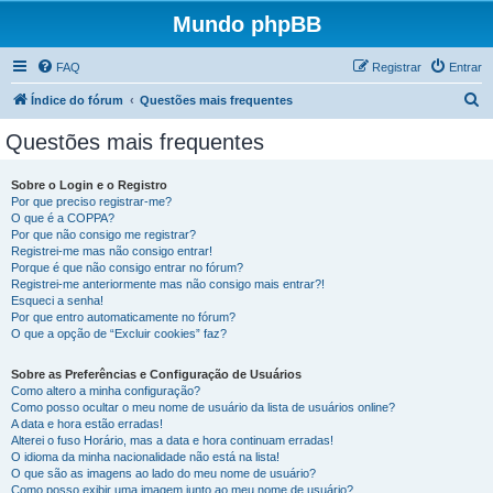
Mundo phpBB
FAQ
Registrar
Entrar
P
Índice do fórum
Questões mais frequentes
e
Questões mais frequentes
s
q
Sobre o Login e o Registro
Por que preciso registrar-me?
u
O que é a COPPA?
i
Por que não consigo me registrar?
Registrei-me mas não consigo entrar!
s
Porque é que não consigo entrar no fórum?
Registrei-me anteriormente mas não consigo mais entrar?!
a
Esqueci a senha!
r
Por que entro automaticamente no fórum?
O que a opção de “Excluir cookies” faz?
Sobre as Preferências e Configuração de Usuários
Como altero a minha configuração?
Como posso ocultar o meu nome de usuário da lista de usuários online?
A data e hora estão erradas!
Alterei o fuso Horário, mas a data e hora continuam erradas!
O idioma da minha nacionalidade não está na lista!
O que são as imagens ao lado do meu nome de usuário?
Como posso exibir uma imagem junto ao meu nome de usuário?