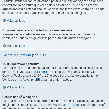
O administrador do fórum talvez não permita que anexos sejam adicionados
especificando no fórum que você esteja postando ou que apenas certos
grupos possam adicionar anexos. Se você não tem certeza sobre o que pode
ser enviado, contate o administrador para maiores informações.
Voltar ao topo
Como eu posso encontrar todos os meus anexos?
Para encontrar a lista de anexos que você enviou, vá ao seu painel de
controle do usuário e siga os links para a área de anexos desejada.
Voltar ao topo
Sobre o Sistema phpBB3
Quem escreveu o phpBB?
Este software (em sua forma não modificada) é produzido, publicado e com
direitos reservados a
phpBB Limited
. Está disponível sob a licença GNU
General Public Licence 2 (GPL-2.0) e pode ser distribuído gratuitamente.
Verifique o link
About phpBB
para mais informações.
Voltar ao topo
Porque não há a função X?
Este software foi escrito e licenciado por phpBB Limited. Se acha que alguma
função pode ser adicionada, por favor visite o
phpBB Ideas Centre
, onde você
poderá votar em funcões existentes ou sugerir novas.