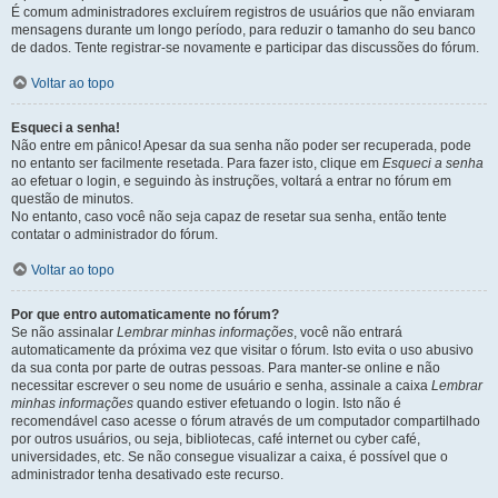
É comum administradores excluírem registros de usuários que não enviaram
mensagens durante um longo período, para reduzir o tamanho do seu banco
de dados. Tente registrar-se novamente e participar das discussões do fórum.
Voltar ao topo
Esqueci a senha!
Não entre em pânico! Apesar da sua senha não poder ser recuperada, pode
no entanto ser facilmente resetada. Para fazer isto, clique em
Esqueci a senha
ao efetuar o login, e seguindo às instruções, voltará a entrar no fórum em
questão de minutos.
No entanto, caso você não seja capaz de resetar sua senha, então tente
contatar o administrador do fórum.
Voltar ao topo
Por que entro automaticamente no fórum?
Se não assinalar
Lembrar minhas informações
, você não entrará
automaticamente da próxima vez que visitar o fórum. Isto evita o uso abusivo
da sua conta por parte de outras pessoas. Para manter-se online e não
necessitar escrever o seu nome de usuário e senha, assinale a caixa
Lembrar
minhas informações
quando estiver efetuando o login. Isto não é
recomendável caso acesse o fórum através de um computador compartilhado
por outros usuários, ou seja, bibliotecas, café internet ou cyber café,
universidades, etc. Se não consegue visualizar a caixa, é possível que o
administrador tenha desativado este recurso.