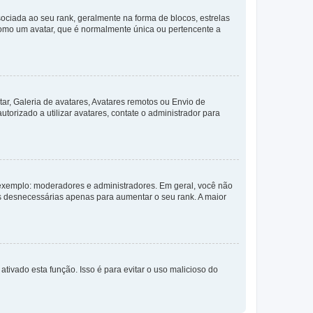
ada ao seu rank, geralmente na forma de blocos, estrelas
como um avatar, que é normalmente única ou pertencente a
ar, Galeria de avatares, Avatares remotos ou Envio de
torizado a utilizar avatares, contate o administrador para
exemplo: moderadores e administradores. Em geral, você não
s desnecessárias apenas para aumentar o seu rank. A maior
ativado esta função. Isso é para evitar o uso malicioso do