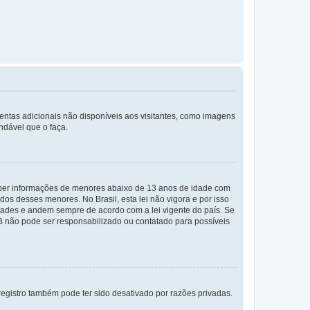
mentas adicionais não disponíveis aos visitantes, como imagens
ndável que o faça.
eber informações de menores abaixo de 13 anos de idade com
os desses menores. No Brasil, esta lei não vigora e por isso
ades e andem sempre de acordo com a lei vigente do país. Se
BB não pode ser responsabilizado ou contatado para possíveis
egistro também pode ter sido desativado por razões privadas.