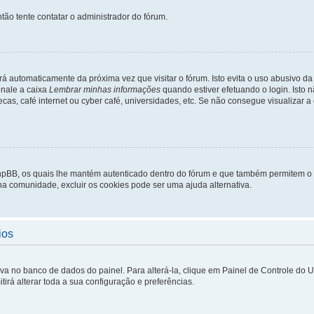
tão tente contatar o administrador do fórum.
rá automaticamente da próxima vez que visitar o fórum. Isto evita o uso abusivo d
inale a caixa
Lembrar minhas informações
quando estiver efetuando o login. Isto
ecas, café internet ou cyber café, universidades, etc. Se não consegue visualizar a
phpBB, os quais lhe mantém autenticado dentro do fórum e que também permitem o
 na comunidade, excluir os cookies pode ser uma ajuda alternativa.
ios
lva no banco de dados do painel. Para alterá-la, clique em Painel de Controle do 
irá alterar toda a sua configuração e preferências.