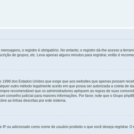
mensagens, o registro é obrigatório. No entanto; o registro dá-lhe acesso a ferra
scrição de grupos, etc. Leva apenas alguns minutos para registrar, então é recome
i de 1998 dos Estados Unidos que exige que aos websites que apenas possam rec
lquer outro método legalmente aceito em que possa ser autorizada a coleta de dad
sempre recomendável que os administradores apliquem as regras de suas comunid
e um conselho judicial para maiores informações. Por favor, note que o Grupo php
bre as linhas descritas por este sistema.
 IP ou adicionado como nome de usuário proibido o que você deseja registrar. O r