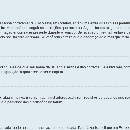
 e senha corretamente. Caso estejam corretos, então uma entre duas coisas podem
tro, você terá que seguir às instruções que recebeu. Alguns fóruns exigem que o r
formação encontra-se presente durante o registro. Se recebeu um e-mail, então sig
do por um filtro de spam. Se você tem certeza que o endereço de e-mail que fornec
certifique-se de que seu nome de usuário e senha estão corretos. Se estiverem, con
nfiguração, o qual precise ser corrigido.
 por algum motivo. É comum administradores excluírem registros de usuários que 
e e participar das discussões do fórum.
rada, pode no entanto ser facilmente resetada. Para fazer isto, clique em
Esquec