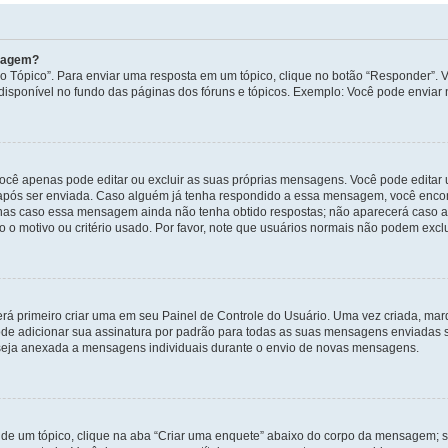
nsagem?
 Tópico”. Para enviar uma resposta em um tópico, clique no botão “Responder”. Vo
sponível no fundo das páginas dos fóruns e tópicos. Exemplo: Você pode enviar n
ocê apenas pode editar ou excluir as suas próprias mensagens. Você pode edita
após ser enviada. Caso alguém já tenha respondido a essa mensagem, você encon
nas caso essa mensagem ainda não tenha obtido respostas; não aparecerá caso a 
 o motivo ou critério usado. Por favor, note que usuários normais não podem exc
rá primeiro criar uma em seu Painel de Controle do Usuário. Uma vez criada, ma
de adicionar sua assinatura por padrão para todas as suas mensagens enviadas s
a seja anexada a mensagens individuais durante o envio de novas mensagens.
de um tópico, clique na aba “Criar uma enquete” abaixo do corpo da mensagem; s