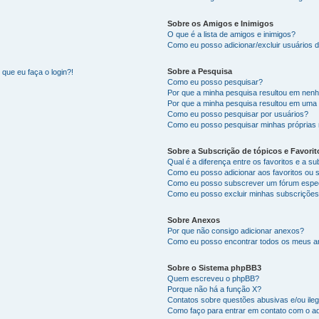
Sobre os Amigos e Inimigos
O que é a lista de amigos e inimigos?
Como eu posso adicionar/excluir usuários d
Sobre a Pesquisa
que eu faça o login?!
Como eu posso pesquisar?
Por que a minha pesquisa resultou em nen
Por que a minha pesquisa resultou em uma
Como eu posso pesquisar por usuários?
Como eu posso pesquisar minhas próprias
Sobre a Subscrição de tópicos e Favorit
Qual é a diferença entre os favoritos e a s
Como eu posso adicionar aos favoritos ou 
Como eu posso subscrever um fórum espec
Como eu posso excluir minhas subscriçõe
Sobre Anexos
Por que não consigo adicionar anexos?
Como eu posso encontrar todos os meus 
Sobre o Sistema phpBB3
Quem escreveu o phpBB?
Porque não há a função X?
Contatos sobre questões abusivas e/ou ileg
Como faço para entrar em contato com o ad