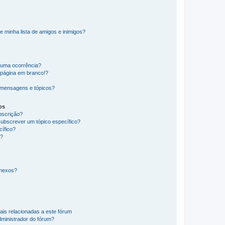
e minha lista de amigos e inimigos?
huma ocorrência?
 página em branco!?
 mensagens e tópicos?
os
ubscrição?
subscrever um tópico específico?
ífico?
s?
anexos?
ais relacionadas a este fórum
ministrador do fórum?