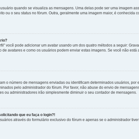
uário quando se visualiza as mensagens. Uma delas pode ser uma imagem associ
ito ou o seu status no fórum. Outra, geralmente uma imagem maior, é conhecida 
rio?
rfil” você pode adicionar um avatar usando um dos quatro métodos a seguir: Gravat
uso de avatares e como os usuários podem enviar estas imagens. Se você não está au
cam o número de mensagens enviadas ou identificam determinados usuários, por 
rminados pelo administrador do fórum. Por favor, não abuse do envio de mensagen
ores ou administradores irão simplesmente diminuir o seu contador de mensagens.
licitando que eu faça o login?!
uários através do formulário exclusivo do fórum e apenas se o administrador tiver 