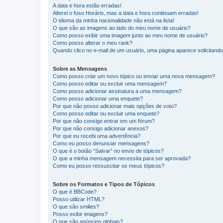
A data e hora estão erradas!
Alterei o fuso Horário, mas a data e hora continuam erradas!
O idioma da minha nacionalidade não está na lista!
O que são as imagens ao lado do meu nome de usuário?
Como posso exibir uma imagem junto ao meu nome de usuário?
Como posso alterar o meu rank?
Quando clico no e-mail de um usuário, uma página aparece solicitando 
Sobre as Mensagens
Como posso criar um novo tópico ou enviar uma nova mensagem?
Como posso editar ou excluir uma mensagem?
Como posso adicionar assinatura a uma mensagem?
Como posso adicionar uma enquete?
Por que não posso adicionar mais opções de voto?
Como posso editar ou excluir uma enquete?
Por que não consigo entrar em um fórum?
Por que não consigo adicionar anexos?
Por que eu recebi uma advertência?
Como eu posso denunciar mensagens?
O que é o botão “Salvar” no envio de tópicos?
O que a minha mensagem necessita para ser aprovada?
Como eu posso ressuscitar os meus tópicos?
Sobre os Formatos e Tipos de Tópicos
O que é BBCode?
Posso utilizar HTML?
O que são smilies?
Posso exibir imagens?
O que são anúncios globais?