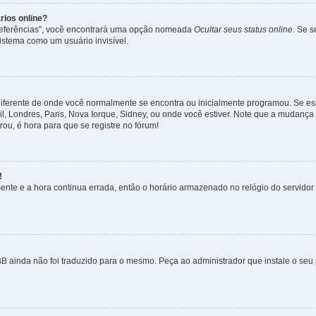
rios online?
Preferências”, você encontrará uma opção nomeada
Ocultar seus status online
. Se 
istema como um usuário invisível.
diferente de onde você normalmente se encontra ou inicialmente programou. Se ess
sil, Londres, Paris, Nova Iorque, Sidney, ou onde você estiver. Note que a mudanç
rou, é hora para que se registre no fórum!
!
nte e a hora continua errada, então o horário armazenado no relógio do servidor e
B ainda não foi traduzido para o mesmo. Peça ao administrador que instale o seu 