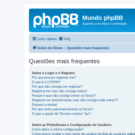
Mundo phpBB
Suporte com ética e seriedade
Links rápidos
FAQ
Índice do fórum
Questões mais frequentes
Questões mais frequentes
Sobre o Login e o Registro
Por que preciso registrar-me?
O que é a COPPA?
Por que não consigo me registrar?
Registrei-me mas não consigo entrar!
Porque é que não consigo entrar no fórum?
Registrei-me anteriormente mas não consigo mais entrar?!
Esqueci a senha!
Por que entro automaticamente no fórum?
O que a opção de “Excluir cookies” faz?
Sobre as Preferências e Configuração de Usuários
Como altero a minha configuração?
Como posso ocultar o meu nome de usuário da lista de usuários onlin