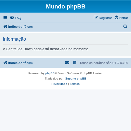
Mundo phpBB
FAQ
Registrar
Entrar
P
Índice do fórum
e
Informação
s
q
A Central de Downloads está desativada no momento.
u
i
Índice do fórum
Todos os horários são
UTC-03:00
s
Powered by
phpBB
® Forum Software © phpBB Limited
a
Traduzido por:
Suporte phpBB
r
Privacidade
|
Termos