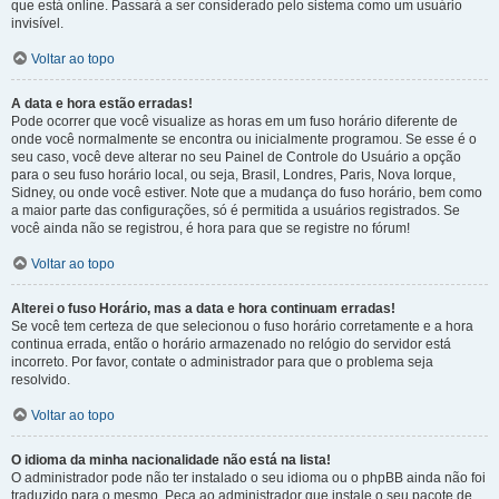
que está online. Passará a ser considerado pelo sistema como um usuário
invisível.
Voltar ao topo
A data e hora estão erradas!
Pode ocorrer que você visualize as horas em um fuso horário diferente de
onde você normalmente se encontra ou inicialmente programou. Se esse é o
seu caso, você deve alterar no seu Painel de Controle do Usuário a opção
para o seu fuso horário local, ou seja, Brasil, Londres, Paris, Nova Iorque,
Sidney, ou onde você estiver. Note que a mudança do fuso horário, bem como
a maior parte das configurações, só é permitida a usuários registrados. Se
você ainda não se registrou, é hora para que se registre no fórum!
Voltar ao topo
Alterei o fuso Horário, mas a data e hora continuam erradas!
Se você tem certeza de que selecionou o fuso horário corretamente e a hora
continua errada, então o horário armazenado no relógio do servidor está
incorreto. Por favor, contate o administrador para que o problema seja
resolvido.
Voltar ao topo
O idioma da minha nacionalidade não está na lista!
O administrador pode não ter instalado o seu idioma ou o phpBB ainda não foi
traduzido para o mesmo. Peça ao administrador que instale o seu pacote de