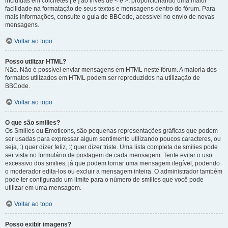
incluídas em colchetes [ e ] ao invés de < e >, proporcionando uma maior
facilidade na formatação de seus textos e mensagens dentro do fórum. Para
mais informações, consulte o guia de BBCode, acessível no envio de novas
mensagens.
Voltar ao topo
Posso utilizar HTML?
Não. Não é possível enviar mensagens em HTML neste fórum. A maioria dos
formatos utilizados em HTML podem ser reproduzidos na utilização de
BBCode.
Voltar ao topo
O que são smilies?
Os Smilies ou Emoticons, são pequenas representações gráficas que podem
ser usadas para expressar algum sentimento utilizando poucos caracteres, ou
seja, :) quer dizer feliz, :( quer dizer triste. Uma lista completa de smilies pode
ser vista no formulário de postagem de cada mensagem. Tente evitar o uso
excessivo dos smilies, já que podem tornar uma mensagem ilegível, podendo
o moderador edita-los ou excluir a mensagem inteira. O administrador também
pode ter configurado um limite para o número de smilies que você pode
utilizar em uma mensagem.
Voltar ao topo
Posso exibir imagens?