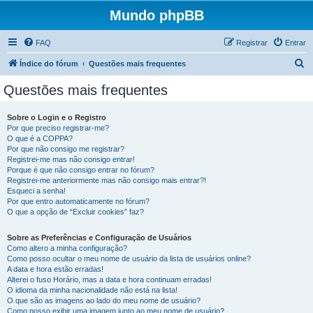
Mundo phpBB
FAQ
Registrar
Entrar
P
Índice do fórum
Questões mais frequentes
e
Questões mais frequentes
s
q
Sobre o Login e o Registro
Por que preciso registrar-me?
u
O que é a COPPA?
i
Por que não consigo me registrar?
Registrei-me mas não consigo entrar!
s
Porque é que não consigo entrar no fórum?
Registrei-me anteriormente mas não consigo mais entrar?!
a
Esqueci a senha!
r
Por que entro automaticamente no fórum?
O que a opção de “Excluir cookies” faz?
Sobre as Preferências e Configuração de Usuários
Como altero a minha configuração?
Como posso ocultar o meu nome de usuário da lista de usuários online?
A data e hora estão erradas!
Alterei o fuso Horário, mas a data e hora continuam erradas!
O idioma da minha nacionalidade não está na lista!
O que são as imagens ao lado do meu nome de usuário?
Como posso exibir uma imagem junto ao meu nome de usuário?