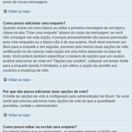
envio de novas mensagens.
Voltar ao topo
Como posso adicionar uma enquete?
Quando enviar um novo tópico ou editar a primeira mensagem de um tópico,
clique na aba “Criar uma enquete” abaixo do corpo da mensagem; se você
não conseguir ver esta opção, é porque provavelmente não possui permissão
para criar enquetes ou o tópico não é de sua autoria. Você deve escrever um
título para a enquete e em seguida, escrever pelo menos duas opções de voto,
certificando-se de colocar cada opção em uma linha separada na área de
texto. Você poderá também especificar o número de opções que um usuário
poderá selecionar ao votar em “Opções por usuário”, estipular um tempo limite
para a enquete (sendo 0 ilimitado), e por último a opção de permitir aos
usuários a mudança de voto.
Voltar ao topo
Por que não posso adicionar mais opções de voto?
O limite de opções de voto é configurado pelo administrador do fórum. Se você
sentir que precisa adicionar mais opções de voto do que a quantidade
permitida, contate o administrador.
Voltar ao topo
Como posso editar ou excluir uma enquete?
Da mesma forma que as mensagens, as enquetes apenas poderão ser