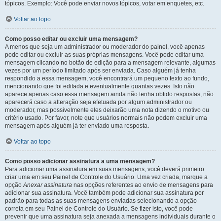
tópicos. Exemplo: Você pode enviar novos tópicos, votar em enquetes, etc.
Voltar ao topo
Como posso editar ou excluir uma mensagem?
A menos que seja um administrador ou moderador do painel, você apenas
pode editar ou excluir as suas próprias mensagens. Você pode editar uma
mensagem clicando no botão de edição para a mensagem relevante, algumas
vezes por um período limitado após ser enviada. Caso alguém já tenha
respondido a essa mensagem, você encontrará um pequeno texto ao fundo,
mencionando que foi editada e eventualmente quantas vezes. Isto não
aparece apenas caso essa mensagem ainda não tenha obtido respostas; não
aparecerá caso a alteração seja efetuada por algum administrador ou
moderador, mas possivelmente eles deixarão uma nota dizendo o motivo ou
critério usado. Por favor, note que usuários normais não podem excluir uma
mensagem após alguém já ter enviado uma resposta.
Voltar ao topo
Como posso adicionar assinatura a uma mensagem?
Para adicionar uma assinatura em suas mensagens, você deverá primeiro
criar uma em seu Painel de Controle do Usuário. Uma vez criada, marque a
opção
Anexar assinatura
nas opções referentes ao envio de mensagens para
adicionar sua assinatura. Você também pode adicionar sua assinatura por
padrão para todas as suas mensagens enviadas selecionando a opção
correta em seu Painel de Controle do Usuário. Se fizer isto, você pode
prevenir que uma assinatura seja anexada a mensagens individuais durante o