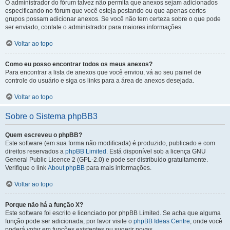
O administrador do fórum talvez não permita que anexos sejam adicionados
especificando no fórum que você esteja postando ou que apenas certos
grupos possam adicionar anexos. Se você não tem certeza sobre o que pode
ser enviado, contate o administrador para maiores informações.
Voltar ao topo
Como eu posso encontrar todos os meus anexos?
Para encontrar a lista de anexos que você enviou, vá ao seu painel de
controle do usuário e siga os links para a área de anexos desejada.
Voltar ao topo
Sobre o Sistema phpBB3
Quem escreveu o phpBB?
Este software (em sua forma não modificada) é produzido, publicado e com
direitos reservados a
phpBB Limited
. Está disponível sob a licença GNU
General Public Licence 2 (GPL-2.0) e pode ser distribuído gratuitamente.
Verifique o link
About phpBB
para mais informações.
Voltar ao topo
Porque não há a função X?
Este software foi escrito e licenciado por phpBB Limited. Se acha que alguma
função pode ser adicionada, por favor visite o
phpBB Ideas Centre
, onde você
poderá votar em funcões existentes ou sugerir novas.