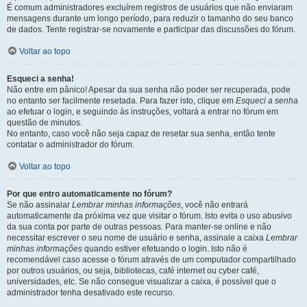
É comum administradores excluírem registros de usuários que não enviaram
mensagens durante um longo período, para reduzir o tamanho do seu banco
de dados. Tente registrar-se novamente e participar das discussões do fórum.
Voltar ao topo
Esqueci a senha!
Não entre em pânico! Apesar da sua senha não poder ser recuperada, pode
no entanto ser facilmente resetada. Para fazer isto, clique em
Esqueci a senha
ao efetuar o login, e seguindo às instruções, voltará a entrar no fórum em
questão de minutos.
No entanto, caso você não seja capaz de resetar sua senha, então tente
contatar o administrador do fórum.
Voltar ao topo
Por que entro automaticamente no fórum?
Se não assinalar
Lembrar minhas informações
, você não entrará
automaticamente da próxima vez que visitar o fórum. Isto evita o uso abusivo
da sua conta por parte de outras pessoas. Para manter-se online e não
necessitar escrever o seu nome de usuário e senha, assinale a caixa
Lembrar
minhas informações
quando estiver efetuando o login. Isto não é
recomendável caso acesse o fórum através de um computador compartilhado
por outros usuários, ou seja, bibliotecas, café internet ou cyber café,
universidades, etc. Se não consegue visualizar a caixa, é possível que o
administrador tenha desativado este recurso.