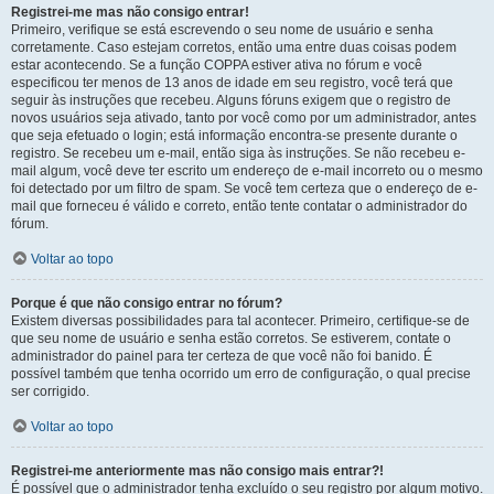
Registrei-me mas não consigo entrar!
Primeiro, verifique se está escrevendo o seu nome de usuário e senha
corretamente. Caso estejam corretos, então uma entre duas coisas podem
estar acontecendo. Se a função COPPA estiver ativa no fórum e você
especificou ter menos de 13 anos de idade em seu registro, você terá que
seguir às instruções que recebeu. Alguns fóruns exigem que o registro de
novos usuários seja ativado, tanto por você como por um administrador, antes
que seja efetuado o login; está informação encontra-se presente durante o
registro. Se recebeu um e-mail, então siga às instruções. Se não recebeu e-
mail algum, você deve ter escrito um endereço de e-mail incorreto ou o mesmo
foi detectado por um filtro de spam. Se você tem certeza que o endereço de e-
mail que forneceu é válido e correto, então tente contatar o administrador do
fórum.
Voltar ao topo
Porque é que não consigo entrar no fórum?
Existem diversas possibilidades para tal acontecer. Primeiro, certifique-se de
que seu nome de usuário e senha estão corretos. Se estiverem, contate o
administrador do painel para ter certeza de que você não foi banido. É
possível também que tenha ocorrido um erro de configuração, o qual precise
ser corrigido.
Voltar ao topo
Registrei-me anteriormente mas não consigo mais entrar?!
É possível que o administrador tenha excluído o seu registro por algum motivo.