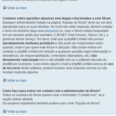
Voltar ao topo
Contatos sobre questões abusivas e/ou ilegais relacionadas a este fórum
Qualquer administrador listado na página “Equipe do fórum” deve ser um alvo
apropriado para as suas dúvidas. Se você não obter resposta, deverá contatar
o dono do domínio (faça uma
pesquisa
) ou, caso o fórum esteja hospedado
em um servidor grátis (por exemplo, CJB.NET, Free Forums, Yahoo!, etc.), a
gerência desse serviço. Por favor, note que a phpBB Limited não possui
absolutamente nenhuma jurisdição
e não pode ser responsável sobre
quando, onde e por quem este fórum é utilizado. Não existe motivo em
contatar a phpBB Limited em relação a qualquer questão legal (interrupção e
desistência, de responsabilidade, comentário difamatório, etc.)
não
diretamente relacionado
com o site phpBB.com ou o software discreto do
phpBB por si próprio. Caso envie algum e-mail a phpBB Limited acerca do
uso
de terceiros
deste software, poderá receber uma resposta concisa ou não
receber resposta alguma.
Voltar ao topo
Como faço para entrar em contato com o administrador do fórum?
Todos os usuários do fórum podem usar o formulário “Contate-nos”, se a
opção estiver ativada.
Os usuários registrados também podem usar o link “Equipe do fórum”.
Voltar ao topo