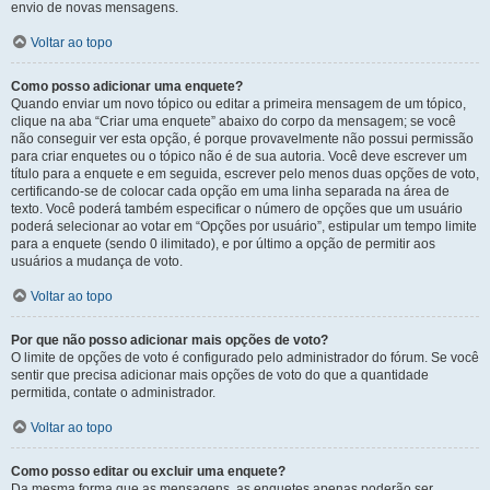
envio de novas mensagens.
Voltar ao topo
Como posso adicionar uma enquete?
Quando enviar um novo tópico ou editar a primeira mensagem de um tópico,
clique na aba “Criar uma enquete” abaixo do corpo da mensagem; se você
não conseguir ver esta opção, é porque provavelmente não possui permissão
para criar enquetes ou o tópico não é de sua autoria. Você deve escrever um
título para a enquete e em seguida, escrever pelo menos duas opções de voto,
certificando-se de colocar cada opção em uma linha separada na área de
texto. Você poderá também especificar o número de opções que um usuário
poderá selecionar ao votar em “Opções por usuário”, estipular um tempo limite
para a enquete (sendo 0 ilimitado), e por último a opção de permitir aos
usuários a mudança de voto.
Voltar ao topo
Por que não posso adicionar mais opções de voto?
O limite de opções de voto é configurado pelo administrador do fórum. Se você
sentir que precisa adicionar mais opções de voto do que a quantidade
permitida, contate o administrador.
Voltar ao topo
Como posso editar ou excluir uma enquete?
Da mesma forma que as mensagens, as enquetes apenas poderão ser