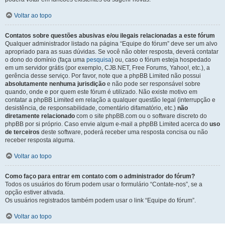
Voltar ao topo
Contatos sobre questões abusivas e/ou ilegais relacionadas a este fórum
Qualquer administrador listado na página “Equipe do fórum” deve ser um alvo
apropriado para as suas dúvidas. Se você não obter resposta, deverá contatar
o dono do domínio (faça uma
pesquisa
) ou, caso o fórum esteja hospedado
em um servidor grátis (por exemplo, CJB.NET, Free Forums, Yahoo!, etc.), a
gerência desse serviço. Por favor, note que a phpBB Limited não possui
absolutamente nenhuma jurisdição
e não pode ser responsável sobre
quando, onde e por quem este fórum é utilizado. Não existe motivo em
contatar a phpBB Limited em relação a qualquer questão legal (interrupção e
desistência, de responsabilidade, comentário difamatório, etc.)
não
diretamente relacionado
com o site phpBB.com ou o software discreto do
phpBB por si próprio. Caso envie algum e-mail a phpBB Limited acerca do
uso
de terceiros
deste software, poderá receber uma resposta concisa ou não
receber resposta alguma.
Voltar ao topo
Como faço para entrar em contato com o administrador do fórum?
Todos os usuários do fórum podem usar o formulário “Contate-nos”, se a
opção estiver ativada.
Os usuários registrados também podem usar o link “Equipe do fórum”.
Voltar ao topo