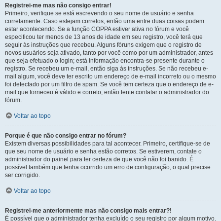
Registrei-me mas não consigo entrar!
Primeiro, verifique se está escrevendo o seu nome de usuário e senha
corretamente. Caso estejam corretos, então uma entre duas coisas podem
estar acontecendo. Se a função COPPA estiver ativa no fórum e você
especificou ter menos de 13 anos de idade em seu registro, você terá que
seguir às instruções que recebeu. Alguns fóruns exigem que o registro de
novos usuários seja ativado, tanto por você como por um administrador, antes
que seja efetuado o login; está informação encontra-se presente durante o
registro. Se recebeu um e-mail, então siga às instruções. Se não recebeu e-
mail algum, você deve ter escrito um endereço de e-mail incorreto ou o mesmo
foi detectado por um filtro de spam. Se você tem certeza que o endereço de e-
mail que forneceu é válido e correto, então tente contatar o administrador do
fórum.
Voltar ao topo
Porque é que não consigo entrar no fórum?
Existem diversas possibilidades para tal acontecer. Primeiro, certifique-se de
que seu nome de usuário e senha estão corretos. Se estiverem, contate o
administrador do painel para ter certeza de que você não foi banido. É
possível também que tenha ocorrido um erro de configuração, o qual precise
ser corrigido.
Voltar ao topo
Registrei-me anteriormente mas não consigo mais entrar?!
É possível que o administrador tenha excluído o seu registro por algum motivo.