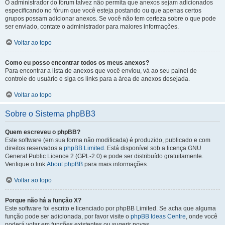
O administrador do fórum talvez não permita que anexos sejam adicionados
especificando no fórum que você esteja postando ou que apenas certos
grupos possam adicionar anexos. Se você não tem certeza sobre o que pode
ser enviado, contate o administrador para maiores informações.
Voltar ao topo
Como eu posso encontrar todos os meus anexos?
Para encontrar a lista de anexos que você enviou, vá ao seu painel de
controle do usuário e siga os links para a área de anexos desejada.
Voltar ao topo
Sobre o Sistema phpBB3
Quem escreveu o phpBB?
Este software (em sua forma não modificada) é produzido, publicado e com
direitos reservados a
phpBB Limited
. Está disponível sob a licença GNU
General Public Licence 2 (GPL-2.0) e pode ser distribuído gratuitamente.
Verifique o link
About phpBB
para mais informações.
Voltar ao topo
Porque não há a função X?
Este software foi escrito e licenciado por phpBB Limited. Se acha que alguma
função pode ser adicionada, por favor visite o
phpBB Ideas Centre
, onde você
poderá votar em funcões existentes ou sugerir novas.