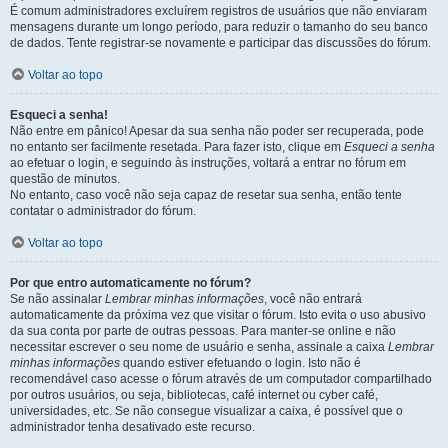
É comum administradores excluírem registros de usuários que não enviaram
mensagens durante um longo período, para reduzir o tamanho do seu banco
de dados. Tente registrar-se novamente e participar das discussões do fórum.
Voltar ao topo
Esqueci a senha!
Não entre em pânico! Apesar da sua senha não poder ser recuperada, pode
no entanto ser facilmente resetada. Para fazer isto, clique em
Esqueci a senha
ao efetuar o login, e seguindo às instruções, voltará a entrar no fórum em
questão de minutos.
No entanto, caso você não seja capaz de resetar sua senha, então tente
contatar o administrador do fórum.
Voltar ao topo
Por que entro automaticamente no fórum?
Se não assinalar
Lembrar minhas informações
, você não entrará
automaticamente da próxima vez que visitar o fórum. Isto evita o uso abusivo
da sua conta por parte de outras pessoas. Para manter-se online e não
necessitar escrever o seu nome de usuário e senha, assinale a caixa
Lembrar
minhas informações
quando estiver efetuando o login. Isto não é
recomendável caso acesse o fórum através de um computador compartilhado
por outros usuários, ou seja, bibliotecas, café internet ou cyber café,
universidades, etc. Se não consegue visualizar a caixa, é possível que o
administrador tenha desativado este recurso.