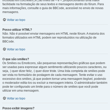
incluídas em colchetes [ e ] ao invés de < e >, proporcionando uma maior
facilidade na formatação de seus textos e mensagens dentro do fórum. Para
mais informações, consulte o guia de BBCode, acessível no envio de novas
mensagens.
Voltar ao topo
Posso utilizar HTML?
Não. Não é possível enviar mensagens em HTML neste fórum. A maioria dos
formatos utilizados em HTML podem ser reproduzidos na utilização de
BBCode.
Voltar ao topo
O que são smilies?
Os Smilies ou Emoticons, são pequenas representações gráficas que podem
ser usadas para expressar algum sentimento utilizando poucos caracteres, ou
seja, :) quer dizer feliz, :( quer dizer triste. Uma lista completa de smilies pode
ser vista no formulário de postagem de cada mensagem. Tente evitar o uso
excessivo dos smilies, já que podem tornar uma mensagem ilegível, podendo
o moderador edita-los ou excluir a mensagem inteira. O administrador também
pode ter configurado um limite para o número de smilies que você pode
utilizar em uma mensagem.
Voltar ao topo
Posso exibir imagens?