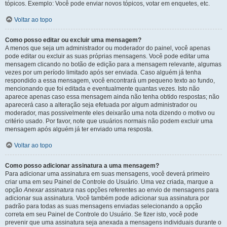
tópicos. Exemplo: Você pode enviar novos tópicos, votar em enquetes, etc.
Voltar ao topo
Como posso editar ou excluir uma mensagem?
A menos que seja um administrador ou moderador do painel, você apenas
pode editar ou excluir as suas próprias mensagens. Você pode editar uma
mensagem clicando no botão de edição para a mensagem relevante, algumas
vezes por um período limitado após ser enviada. Caso alguém já tenha
respondido a essa mensagem, você encontrará um pequeno texto ao fundo,
mencionando que foi editada e eventualmente quantas vezes. Isto não
aparece apenas caso essa mensagem ainda não tenha obtido respostas; não
aparecerá caso a alteração seja efetuada por algum administrador ou
moderador, mas possivelmente eles deixarão uma nota dizendo o motivo ou
critério usado. Por favor, note que usuários normais não podem excluir uma
mensagem após alguém já ter enviado uma resposta.
Voltar ao topo
Como posso adicionar assinatura a uma mensagem?
Para adicionar uma assinatura em suas mensagens, você deverá primeiro
criar uma em seu Painel de Controle do Usuário. Uma vez criada, marque a
opção
Anexar assinatura
nas opções referentes ao envio de mensagens para
adicionar sua assinatura. Você também pode adicionar sua assinatura por
padrão para todas as suas mensagens enviadas selecionando a opção
correta em seu Painel de Controle do Usuário. Se fizer isto, você pode
prevenir que uma assinatura seja anexada a mensagens individuais durante o