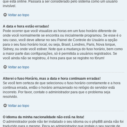
que está online. Passará a ser considerado pelo sistema como um usuário
invisível.
Voltar ao topo
A data e hora estão erradas!
Pode ocorrer que você visualize as horas em um fuso horário diferente de
onde você normalmente se encontra ou inicialmente programou. Se esse é o
seu caso, você deve alterar no seu Painel de Controle do Usuário a opção
para o seu fuso horário local, ou seja, Brasil, Londres, Paris, Nova Iorque,
Sidney, ou onde você estiver. Note que a mudança do fuso horário, bem como
a maior parte das configurações, só é permitida a usuários registrados. Se
você ainda não se registrou, é hora para que se registre no fórum!
Voltar ao topo
Alterei o fuso Horário, mas a data e hora continuam erradas!
Se você tem certeza de que selecionou o fuso horário corretamente e a hora
continua errada, então o horário armazenado no relógio do servidor está
incorreto. Por favor, contate o administrador para que o problema seja
resolvido.
Voltar ao topo
O idioma da minha nacionalidade não está na lista!
O administrador pode não ter instalado o seu idioma ou o phpBB ainda não foi
traduzido para o mesmo. Peça ao administrador que instale o seu pacote de