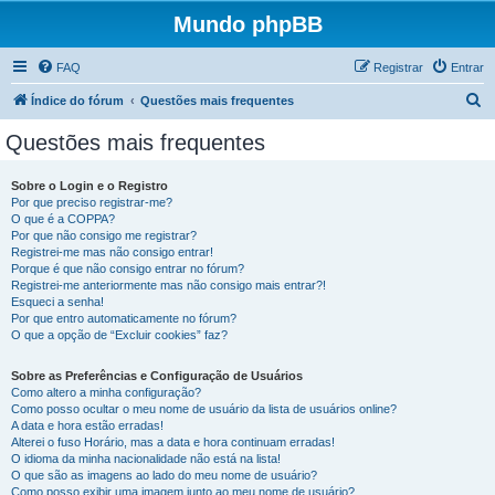
Mundo phpBB
FAQ
Registrar
Entrar
P
Índice do fórum
Questões mais frequentes
e
Questões mais frequentes
s
q
Sobre o Login e o Registro
Por que preciso registrar-me?
u
O que é a COPPA?
i
Por que não consigo me registrar?
Registrei-me mas não consigo entrar!
s
Porque é que não consigo entrar no fórum?
Registrei-me anteriormente mas não consigo mais entrar?!
a
Esqueci a senha!
r
Por que entro automaticamente no fórum?
O que a opção de “Excluir cookies” faz?
Sobre as Preferências e Configuração de Usuários
Como altero a minha configuração?
Como posso ocultar o meu nome de usuário da lista de usuários online?
A data e hora estão erradas!
Alterei o fuso Horário, mas a data e hora continuam erradas!
O idioma da minha nacionalidade não está na lista!
O que são as imagens ao lado do meu nome de usuário?
Como posso exibir uma imagem junto ao meu nome de usuário?