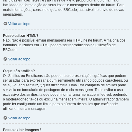
incluídas em colchetes [ e ] ao invés de < e >, proporcionando uma maior
facilidade na formatação de seus textos e mensagens dentro do fórum. Para
mais informações, consulte o guia de BBCode, acessível no envio de novas
mensagens.
Voltar ao topo
Posso utilizar HTML?
Não. Não é possível enviar mensagens em HTML neste fórum. A maioria dos
formatos utilizados em HTML podem ser reproduzidos na utilização de
BBCode.
Voltar ao topo
O que são smilies?
Os Smilies ou Emoticons, são pequenas representações gráficas que podem
ser usadas para expressar algum sentimento utilizando poucos caracteres, ou
seja, :) quer dizer feliz, :( quer dizer triste. Uma lista completa de smilies pode
ser vista no formulário de postagem de cada mensagem. Tente evitar o uso
excessivo dos smilies, já que podem tornar uma mensagem ilegível, podendo
o moderador edita-los ou excluir a mensagem inteira. O administrador também
pode ter configurado um limite para o número de smilies que você pode
utilizar em uma mensagem.
Voltar ao topo
Posso exibir imagens?