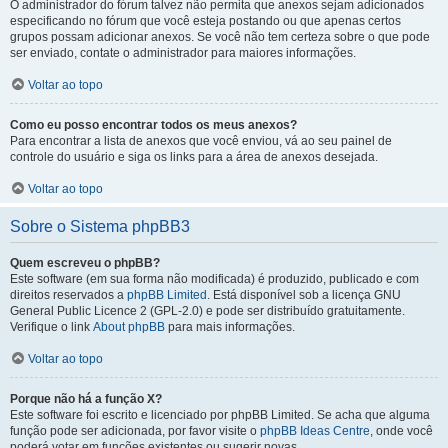
O administrador do fórum talvez não permita que anexos sejam adicionados
especificando no fórum que você esteja postando ou que apenas certos
grupos possam adicionar anexos. Se você não tem certeza sobre o que pode
ser enviado, contate o administrador para maiores informações.
Voltar ao topo
Como eu posso encontrar todos os meus anexos?
Para encontrar a lista de anexos que você enviou, vá ao seu painel de
controle do usuário e siga os links para a área de anexos desejada.
Voltar ao topo
Sobre o Sistema phpBB3
Quem escreveu o phpBB?
Este software (em sua forma não modificada) é produzido, publicado e com
direitos reservados a
phpBB Limited
. Está disponível sob a licença GNU
General Public Licence 2 (GPL-2.0) e pode ser distribuído gratuitamente.
Verifique o link
About phpBB
para mais informações.
Voltar ao topo
Porque não há a função X?
Este software foi escrito e licenciado por phpBB Limited. Se acha que alguma
função pode ser adicionada, por favor visite o
phpBB Ideas Centre
, onde você
poderá votar em funcões existentes ou sugerir novas.