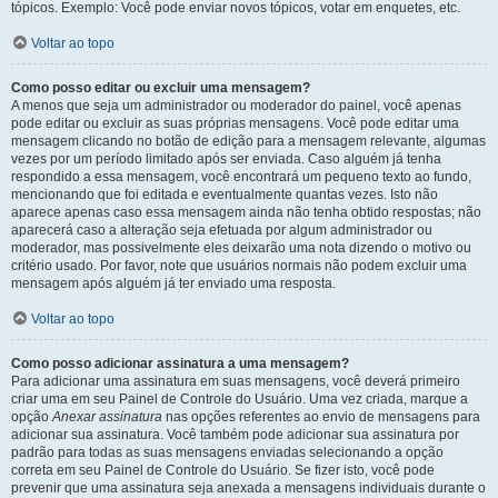
tópicos. Exemplo: Você pode enviar novos tópicos, votar em enquetes, etc.
Voltar ao topo
Como posso editar ou excluir uma mensagem?
A menos que seja um administrador ou moderador do painel, você apenas
pode editar ou excluir as suas próprias mensagens. Você pode editar uma
mensagem clicando no botão de edição para a mensagem relevante, algumas
vezes por um período limitado após ser enviada. Caso alguém já tenha
respondido a essa mensagem, você encontrará um pequeno texto ao fundo,
mencionando que foi editada e eventualmente quantas vezes. Isto não
aparece apenas caso essa mensagem ainda não tenha obtido respostas; não
aparecerá caso a alteração seja efetuada por algum administrador ou
moderador, mas possivelmente eles deixarão uma nota dizendo o motivo ou
critério usado. Por favor, note que usuários normais não podem excluir uma
mensagem após alguém já ter enviado uma resposta.
Voltar ao topo
Como posso adicionar assinatura a uma mensagem?
Para adicionar uma assinatura em suas mensagens, você deverá primeiro
criar uma em seu Painel de Controle do Usuário. Uma vez criada, marque a
opção
Anexar assinatura
nas opções referentes ao envio de mensagens para
adicionar sua assinatura. Você também pode adicionar sua assinatura por
padrão para todas as suas mensagens enviadas selecionando a opção
correta em seu Painel de Controle do Usuário. Se fizer isto, você pode
prevenir que uma assinatura seja anexada a mensagens individuais durante o