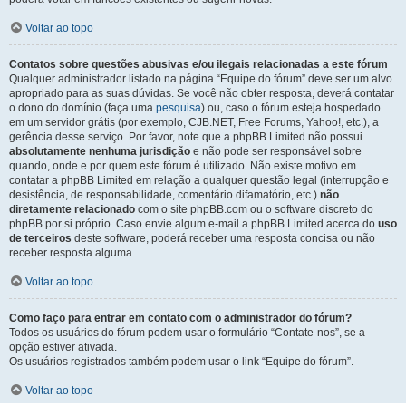
Voltar ao topo
Contatos sobre questões abusivas e/ou ilegais relacionadas a este fórum
Qualquer administrador listado na página “Equipe do fórum” deve ser um alvo
apropriado para as suas dúvidas. Se você não obter resposta, deverá contatar
o dono do domínio (faça uma
pesquisa
) ou, caso o fórum esteja hospedado
em um servidor grátis (por exemplo, CJB.NET, Free Forums, Yahoo!, etc.), a
gerência desse serviço. Por favor, note que a phpBB Limited não possui
absolutamente nenhuma jurisdição
e não pode ser responsável sobre
quando, onde e por quem este fórum é utilizado. Não existe motivo em
contatar a phpBB Limited em relação a qualquer questão legal (interrupção e
desistência, de responsabilidade, comentário difamatório, etc.)
não
diretamente relacionado
com o site phpBB.com ou o software discreto do
phpBB por si próprio. Caso envie algum e-mail a phpBB Limited acerca do
uso
de terceiros
deste software, poderá receber uma resposta concisa ou não
receber resposta alguma.
Voltar ao topo
Como faço para entrar em contato com o administrador do fórum?
Todos os usuários do fórum podem usar o formulário “Contate-nos”, se a
opção estiver ativada.
Os usuários registrados também podem usar o link “Equipe do fórum”.
Voltar ao topo