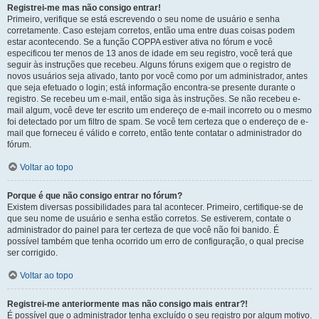
Registrei-me mas não consigo entrar!
Primeiro, verifique se está escrevendo o seu nome de usuário e senha
corretamente. Caso estejam corretos, então uma entre duas coisas podem
estar acontecendo. Se a função COPPA estiver ativa no fórum e você
especificou ter menos de 13 anos de idade em seu registro, você terá que
seguir às instruções que recebeu. Alguns fóruns exigem que o registro de
novos usuários seja ativado, tanto por você como por um administrador, antes
que seja efetuado o login; está informação encontra-se presente durante o
registro. Se recebeu um e-mail, então siga às instruções. Se não recebeu e-
mail algum, você deve ter escrito um endereço de e-mail incorreto ou o mesmo
foi detectado por um filtro de spam. Se você tem certeza que o endereço de e-
mail que forneceu é válido e correto, então tente contatar o administrador do
fórum.
Voltar ao topo
Porque é que não consigo entrar no fórum?
Existem diversas possibilidades para tal acontecer. Primeiro, certifique-se de
que seu nome de usuário e senha estão corretos. Se estiverem, contate o
administrador do painel para ter certeza de que você não foi banido. É
possível também que tenha ocorrido um erro de configuração, o qual precise
ser corrigido.
Voltar ao topo
Registrei-me anteriormente mas não consigo mais entrar?!
É possível que o administrador tenha excluído o seu registro por algum motivo.