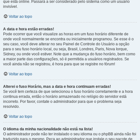
que está online. Passará a ser considerado pelo sistema como um usuário
invisível.
Voltar ao topo
A data e hora estão erradas!
Pode ocorrer que você visualize as horas em um fuso horário diferente de
onde você normalmente se encontra ou inicialmente programou. Se esse é o
seu caso, você deve alterar no seu Painel de Controle do Usuário a opção
para o seu fuso horário local, ou seja, Brasil, Londres, Paris, Nova Iorque,
Sidney, ou onde você estiver. Note que a mudança do fuso horário, bem como
a maior parte das configurações, só é permitida a usuários registrados. Se
você ainda não se registrou, é hora para que se registre no fórum!
Voltar ao topo
Alterei o fuso Horário, mas a data e hora continuam erradas!
Se você tem certeza de que selecionou o fuso horário corretamente e a hora
continua errada, então o horário armazenado no relógio do servidor está
incorreto. Por favor, contate o administrador para que o problema seja
resolvido.
Voltar ao topo
O idioma da minha nacionalidade não está na lista!
O administrador pode não ter instalado o seu idioma ou o phpBB ainda não foi
traduzido para o mesmo. Peça ao administrador que instale o seu pacote de