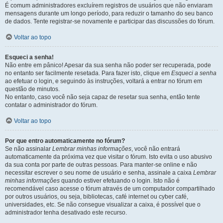
É comum administradores excluírem registros de usuários que não enviaram
mensagens durante um longo período, para reduzir o tamanho do seu banco
de dados. Tente registrar-se novamente e participar das discussões do fórum.
Voltar ao topo
Esqueci a senha!
Não entre em pânico! Apesar da sua senha não poder ser recuperada, pode
no entanto ser facilmente resetada. Para fazer isto, clique em
Esqueci a senha
ao efetuar o login, e seguindo às instruções, voltará a entrar no fórum em
questão de minutos.
No entanto, caso você não seja capaz de resetar sua senha, então tente
contatar o administrador do fórum.
Voltar ao topo
Por que entro automaticamente no fórum?
Se não assinalar
Lembrar minhas informações
, você não entrará
automaticamente da próxima vez que visitar o fórum. Isto evita o uso abusivo
da sua conta por parte de outras pessoas. Para manter-se online e não
necessitar escrever o seu nome de usuário e senha, assinale a caixa
Lembrar
minhas informações
quando estiver efetuando o login. Isto não é
recomendável caso acesse o fórum através de um computador compartilhado
por outros usuários, ou seja, bibliotecas, café internet ou cyber café,
universidades, etc. Se não consegue visualizar a caixa, é possível que o
administrador tenha desativado este recurso.