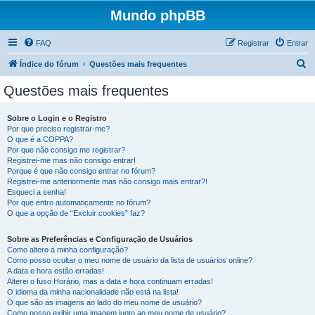
Mundo phpBB
FAQ
Registrar
Entrar
P
Índice do fórum
Questões mais frequentes
e
Questões mais frequentes
s
q
Sobre o Login e o Registro
Por que preciso registrar-me?
u
O que é a COPPA?
i
Por que não consigo me registrar?
Registrei-me mas não consigo entrar!
s
Porque é que não consigo entrar no fórum?
Registrei-me anteriormente mas não consigo mais entrar?!
a
Esqueci a senha!
r
Por que entro automaticamente no fórum?
O que a opção de “Excluir cookies” faz?
Sobre as Preferências e Configuração de Usuários
Como altero a minha configuração?
Como posso ocultar o meu nome de usuário da lista de usuários online?
A data e hora estão erradas!
Alterei o fuso Horário, mas a data e hora continuam erradas!
O idioma da minha nacionalidade não está na lista!
O que são as imagens ao lado do meu nome de usuário?
Como posso exibir uma imagem junto ao meu nome de usuário?