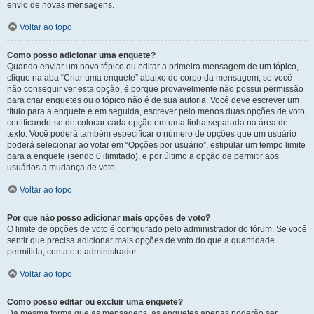
envio de novas mensagens.
Voltar ao topo
Como posso adicionar uma enquete?
Quando enviar um novo tópico ou editar a primeira mensagem de um tópico,
clique na aba “Criar uma enquete” abaixo do corpo da mensagem; se você
não conseguir ver esta opção, é porque provavelmente não possui permissão
para criar enquetes ou o tópico não é de sua autoria. Você deve escrever um
título para a enquete e em seguida, escrever pelo menos duas opções de voto,
certificando-se de colocar cada opção em uma linha separada na área de
texto. Você poderá também especificar o número de opções que um usuário
poderá selecionar ao votar em “Opções por usuário”, estipular um tempo limite
para a enquete (sendo 0 ilimitado), e por último a opção de permitir aos
usuários a mudança de voto.
Voltar ao topo
Por que não posso adicionar mais opções de voto?
O limite de opções de voto é configurado pelo administrador do fórum. Se você
sentir que precisa adicionar mais opções de voto do que a quantidade
permitida, contate o administrador.
Voltar ao topo
Como posso editar ou excluir uma enquete?
Da mesma forma que as mensagens, as enquetes apenas poderão ser