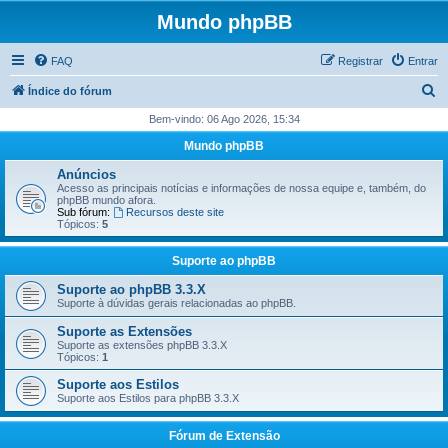
Mundo phpBB
FAQ
Registrar
Entrar
P
Índice do fórum
e
Bem-vindo: 06 Ago 2026, 15:34
s
Mundo phpBB
q
Anúncios
u
Acesso as principais notícias e informações de nossa equipe e, também, do
phpBB mundo afora.
i
Sub fórum:
Recursos deste site
Tópicos:
5
s
a
Suporte ao phpBB
r
Suporte ao phpBB 3.3.X
Suporte à dúvidas gerais relacionadas ao phpBB.
Suporte as Extensões
Suporte as extensões phpBB 3.3.X
Tópicos:
1
Suporte aos Estilos
Suporte aos Estilos para phpBB 3.3.X
Fórum de Extensão