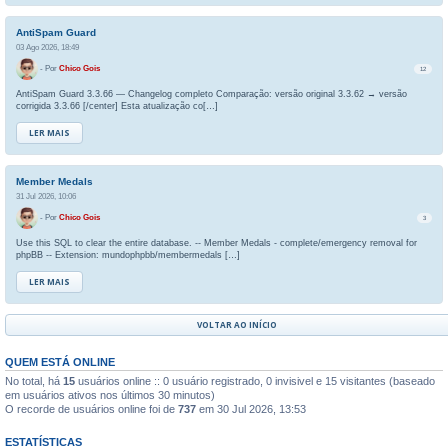
AntiSpam Guard
03 Ago 2026, 18:49
- Por
Chico Gois
12
AntiSpam Guard 3.3.66 — Changelog completo Comparação: versão original 3.3.62 → versão
corrigida 3.3.66 [/center] Esta atualização co[…]
LER MAIS
Member Medals
31 Jul 2026, 10:06
- Por
Chico Gois
3
Use this SQL to clear the entire database. -- Member Medals - complete/emergency removal for
phpBB -- Extension: mundophpbb/membermedals […]
LER MAIS
VOLTAR AO INÍCIO
QUEM ESTÁ ONLINE
No total, há
15
usuários online :: 0 usuário registrado, 0 invisivel e 15 visitantes (baseado
em usuários ativos nos últimos 30 minutos)
O recorde de usuários online foi de
737
em 30 Jul 2026, 13:53
ESTATÍSTICAS