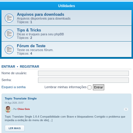
Utilidades
Arquivos para downloads
Arquivos disponíveis para downloads
Tópicos:
1
Tips & Tricks
Dicas e truques para seu phpBB
Tópicos:
2
Fórum de Teste
Teste os recursos fórum.
Tópicos:
4
ENTRAR
•
REGISTRAR
Nome de usuário:
Senha:
Esqueci a senha
Lembrar minhas informações
Topic Translate Single
04 Ago 2026, 15:57
- Por
Chico Gois
5
Topic Translate Single 1.6.4 Compatibilidade com Brave e bloqueadores Corrigido o problema que
impedia a exibição do menu de idio[…]
LER MAIS