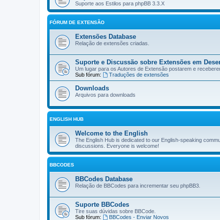
Suporte aos Estilos para phpBB 3.3.X
FÓRUM DE EXTENSÃO
Extensões Database
Relação de extensões criadas.
Suporte e Discussão sobre Extensões em Dese
Um lugar para os Autores de Extensão postarem e receber
Sub fórum:
Traduções de extensões
Downloads
Arquivos para downloads
ENGLISH HUB
Welcome to the English
The English Hub is dedicated to our English-speaking commun
discussions. Everyone is welcome!
BBCODES
BBCodes Database
Relação de BBCodes para incrementar seu phpBB3.
Suporte BBCodes
Tire suas dúvidas sobre BBCode.
Sub fórum:
BBCodes - Enviar Novos