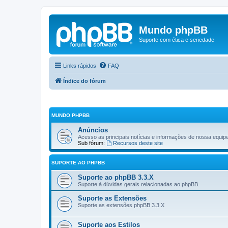
Mundo phpBB
Suporte com ética e seriedade
Links rápidos
FAQ
Índice do fórum
MUNDO PHPBB
Anúncios
Acesso as principais notícias e informações de nossa equi
Sub fórum:
Recursos deste site
SUPORTE AO PHPBB
Suporte ao phpBB 3.3.X
Suporte à dúvidas gerais relacionadas ao phpBB.
Suporte as Extensões
Suporte as extensões phpBB 3.3.X
Suporte aos Estilos