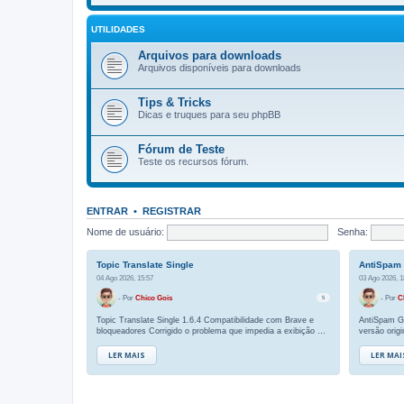
UTILIDADES
Arquivos para downloads
Arquivos disponíveis para downloads
Tips & Tricks
Dicas e truques para seu phpBB
Fórum de Teste
Teste os recursos fórum.
ENTRAR
•
REGISTRAR
Nome de usuário:
Senha:
Topic Translate Single
AntiSpam
04 Ago 2026, 15:57
03 Ago 2026, 1
- Por
Chico Gois
- Por
C
5
Topic Translate Single 1.6.4 Compatibilidade com Brave e
AntiSpam Guar
bloqueadores Corrigido o problema que impedia a exibição do
versão origi
menu de idio[…]
Esta atuali
LER MAIS
LER MAI