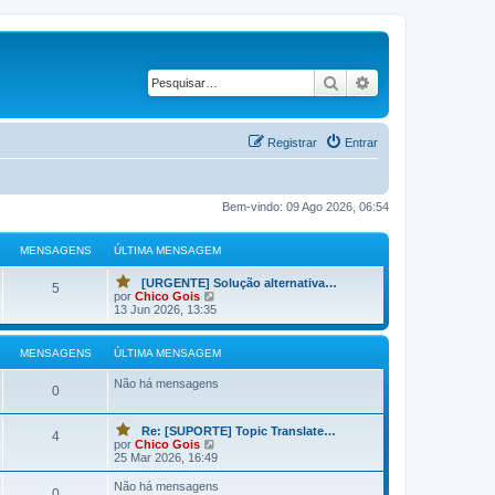
Pesquisar
Pesquisa avança
Registrar
Entrar
Bem-vindo: 09 Ago 2026, 06:54
MENSAGENS
ÚLTIMA MENSAGEM
Ú
[URGENTE] Solução alternativa…
M
V
5
l
V
por
Chico Gois
o
t
e
13 Jun 2026, 13:35
c
e
i
r
ê
m
ú
t
n
a
l
e
MENSAGENS
ÚLTIMA MENSAGEM
m
t
m
s
e
i
u
Não há mensagens
n
m
M
0
m
s
a
a
a
a
m
e
o
g
Ú
e
g
Re: [SUPORTE] Topic Translate…
u
M
V
4
e
l
n
V
por
Chico Gois
m
n
o
m
t
s
e
25 Mar 2026, 16:49
e
a
c
e
i
a
r
i
ê
s
m
g
ú
s
Não há mensagens
n
t
n
M
0
a
e