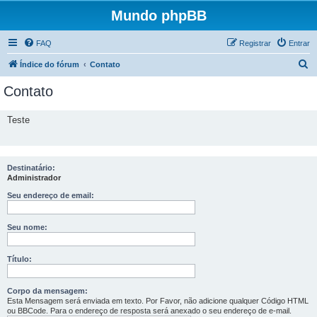
Mundo phpBB
FAQ
Registrar
Entrar
P
Índice do fórum
Contato
e
Contato
s
q
Teste
u
i
s
Destinatário:
Administrador
a
Seu endereço de email:
r
Seu nome:
Título:
Corpo da mensagem:
Esta Mensagem será enviada em texto. Por Favor, não adicione qualquer Código HTML
ou BBCode. Para o endereço de resposta será anexado o seu endereço de e-mail.