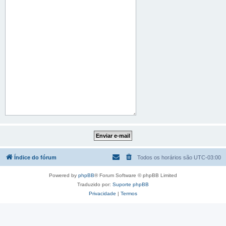
Índice do fórum
Todos os horários são
UTC-03:00
Powered by
phpBB
® Forum Software © phpBB Limited
Traduzido por:
Suporte phpBB
Privacidade
|
Termos