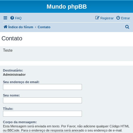
Mundo phpBB
FAQ
Registrar
Entrar
P
Índice do fórum
Contato
e
Contato
s
q
Teste
u
i
s
Destinatário:
Administrador
a
Seu endereço de email:
r
Seu nome:
Título:
Corpo da mensagem:
Esta Mensagem será enviada em texto. Por Favor, não adicione qualquer Código HTML
ou BBCode. Para o endereço de resposta será anexado o seu endereço de e-mail.