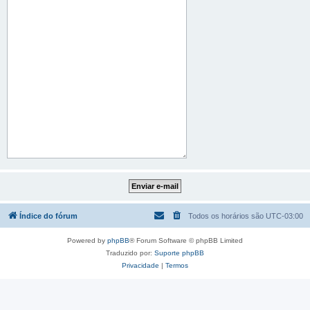
Índice do fórum
Todos os horários são
UTC-03:00
Powered by
phpBB
® Forum Software © phpBB Limited
Traduzido por:
Suporte phpBB
Privacidade
|
Termos