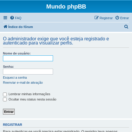
Mundo phpBB
FAQ
Registrar
Entrar
P
Índice do fórum
e
O administrador exige que você esteja registrado e
s
autenticado para visualizar perfis.
q
Nome de usuário:
u
i
Senha:
s
a
Esqueci a senha
Reenviar e-mail de ativação
r
Lembrar minhas informações
Ocultar meu status nesta sessão
REGISTRAR
Para autenticar-se você precisa estar registrado. O registro leva apenas