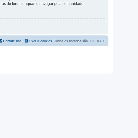
 regras do fórum enquanto navegar pela comunidade.
Contate-nos
Excluir cookies
Todos os horários são
UTC-03:00