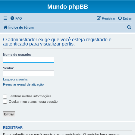
Mundo phpBB
FAQ
Registrar
Entrar
P
Índice do fórum
e
O administrador exige que você esteja registrado e
s
autenticado para visualizar perfis.
q
Nome de usuário:
u
i
Senha:
s
a
Esqueci a senha
Reenviar e-mail de ativação
r
Lembrar minhas informações
Ocultar meu status nesta sessão
REGISTRAR
Para autenticar-se você precisa estar registrado. O registro leva apenas