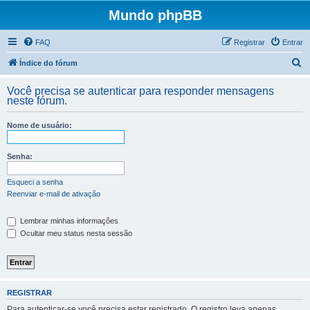
Mundo phpBB
FAQ
Registrar
Entrar
P
Índice do fórum
e
Você precisa se autenticar para responder mensagens
s
neste fórum.
q
Nome de usuário:
u
i
Senha:
s
a
Esqueci a senha
Reenviar e-mail de ativação
r
Lembrar minhas informações
Ocultar meu status nesta sessão
REGISTRAR
Para autenticar-se você precisa estar registrado. O registro leva apenas