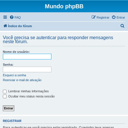
Mundo phpBB
FAQ
Registrar
Entrar
P
Índice do fórum
e
Você precisa se autenticar para responder mensagens
s
neste fórum.
q
Nome de usuário:
u
i
Senha:
s
a
Esqueci a senha
Reenviar e-mail de ativação
r
Lembrar minhas informações
Ocultar meu status nesta sessão
REGISTRAR
Para autenticar-se você precisa estar registrado. O registro leva apenas