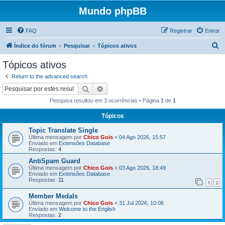
Mundo phpBB
FAQ
Registrar
Entrar
P
Índice do fórum
Pesquisar
Tópicos ativos
e
Tópicos ativos
s
Return to the advanced search
q
Pesquisar
Pesquisa avançada
u
Pesquisa resultou em 3 ocorrências • Página
1
de
1
i
Tópicos
s
Topic Translate Single
a
Última mensagem por
Chico Gois
«
04 Ago 2026, 15:57
r
Enviado em
Extensões Database
Respostas:
4
AntiSpam Guard
Última mensagem por
Chico Gois
«
03 Ago 2026, 18:49
Enviado em
Extensões Database
Respostas:
11
1
2
Member Medals
Última mensagem por
Chico Gois
«
31 Jul 2026, 10:06
Enviado em
Welcome to the English
Respostas:
2