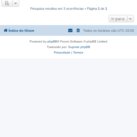
Pesquisa resultou em 3 ocorrências • Página
1
de
1
Ir para
Índice do fórum
Todos os horários são
UTC-03:00
Powered by
phpBB
® Forum Software © phpBB Limited
Traduzido por:
Suporte phpBB
Privacidade
|
Termos