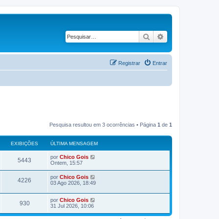
Pesquisar
Pesquisa avança
Registrar
Entrar
Pesquisa resultou em 3 ocorrências • Página
1
de
1
EXIBIÇÕES
ÚLTIMA MENSAGEM
Ú
por
Chico Gois
E
5443
l
Ontem, 15:57
t
x
i
Ú
por
Chico Gois
E
4226
m
l
03 Ago 2026, 18:49
i
a
t
m
x
i
b
e
Ú
por
Chico Gois
m
E
930
n
i
l
31 Jul 2026, 10:06
a
s
i
t
m
x
a
i
b
e