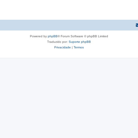
s
s
o
t
p
s
a
o
t
s
s
a
Powered by
phpBB
® Forum Software © phpBB Limited
t
s
Traduzido por:
Suporte phpBB
a
Privacidade
|
Termos
s