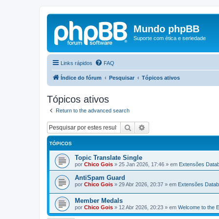
Mundo phpBB
Suporte com ética e seriedade
Links rápidos
FAQ
Índice do fórum
Pesquisar
Tópicos ativos
Tópicos ativos
Return to the advanced search
Pesquisar
Pesquisa avançada
TÓPICOS
Topic Translate Single
por
Chico Gois
»
25 Jan 2026, 17:46
» em
Extensões Data
AntiSpam Guard
por
Chico Gois
»
29 Abr 2026, 20:37
» em
Extensões Data
Member Medals
por
Chico Gois
»
12 Abr 2026, 20:23
» em
Welcome to the E