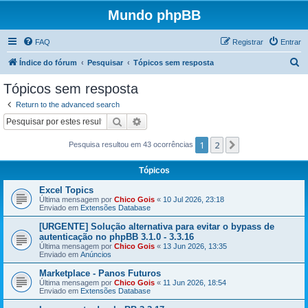
Mundo phpBB
FAQ
Registrar
Entrar
P
Índice do fórum
Pesquisar
Tópicos sem resposta
e
Tópicos sem resposta
s
Return to the advanced search
q
Pesquisar
Pesquisa avançada
u
1
2
Próximo
Pesquisa resultou em 43 ocorrências
i
s
Tópicos
a
Excel Topics
r
Última mensagem por
Chico Gois
«
10 Jul 2026, 23:18
Enviado em
Extensões Database
[URGENTE] Solução alternativa para evitar o bypass de
autenticação no phpBB 3.1.0 - 3.3.16
Última mensagem por
Chico Gois
«
13 Jun 2026, 13:35
Enviado em
Anúncios
Marketplace - Panos Futuros
Última mensagem por
Chico Gois
«
11 Jun 2026, 18:54
Enviado em
Extensões Database