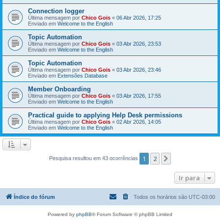
Connection logger
Última mensagem por
Chico Gois
«
06 Abr 2026, 17:25
Enviado em
Welcome to the English
Topic Automation
Última mensagem por
Chico Gois
«
03 Abr 2026, 23:53
Enviado em
Welcome to the English
Topic Automation
Última mensagem por
Chico Gois
«
03 Abr 2026, 23:46
Enviado em
Extensões Database
Member Onboarding
Última mensagem por
Chico Gois
«
03 Abr 2026, 17:55
Enviado em
Welcome to the English
Practical guide to applying Help Desk permissions
Última mensagem por
Chico Gois
«
02 Abr 2026, 14:05
Enviado em
Welcome to the English
1
2
Próximo
Pesquisa resultou em 43 ocorrências
Ir para
Índice do fórum
Todos os horários são
UTC-03:00
Powered by
phpBB
® Forum Software © phpBB Limited