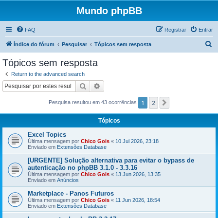
Mundo phpBB
FAQ
Registrar
Entrar
P
Índice do fórum
Pesquisar
Tópicos sem resposta
e
Tópicos sem resposta
s
Return to the advanced search
q
Pesquisar
Pesquisa avançada
u
1
2
Próximo
Pesquisa resultou em 43 ocorrências
i
s
Tópicos
a
Excel Topics
r
Última mensagem por
Chico Gois
«
10 Jul 2026, 23:18
Enviado em
Extensões Database
[URGENTE] Solução alternativa para evitar o bypass de
autenticação no phpBB 3.1.0 - 3.3.16
Última mensagem por
Chico Gois
«
13 Jun 2026, 13:35
Enviado em
Anúncios
Marketplace - Panos Futuros
Última mensagem por
Chico Gois
«
11 Jun 2026, 18:54
Enviado em
Extensões Database