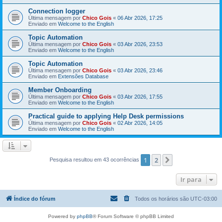
Connection logger
Última mensagem por
Chico Gois
«
06 Abr 2026, 17:25
Enviado em
Welcome to the English
Topic Automation
Última mensagem por
Chico Gois
«
03 Abr 2026, 23:53
Enviado em
Welcome to the English
Topic Automation
Última mensagem por
Chico Gois
«
03 Abr 2026, 23:46
Enviado em
Extensões Database
Member Onboarding
Última mensagem por
Chico Gois
«
03 Abr 2026, 17:55
Enviado em
Welcome to the English
Practical guide to applying Help Desk permissions
Última mensagem por
Chico Gois
«
02 Abr 2026, 14:05
Enviado em
Welcome to the English
1
2
Próximo
Pesquisa resultou em 43 ocorrências
Ir para
Índice do fórum
Todos os horários são
UTC-03:00
Powered by
phpBB
® Forum Software © phpBB Limited