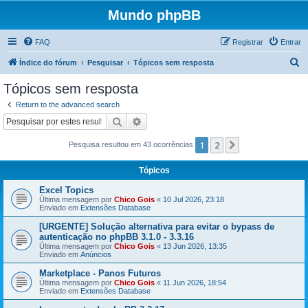
Mundo phpBB
FAQ
Registrar
Entrar
P
Índice do fórum
Pesquisar
Tópicos sem resposta
e
Tópicos sem resposta
s
Return to the advanced search
q
Pesquisar
Pesquisa avançada
u
1
2
Próximo
Pesquisa resultou em 43 ocorrências
i
s
Tópicos
a
Excel Topics
r
Última mensagem por
Chico Gois
«
10 Jul 2026, 23:18
Enviado em
Extensões Database
[URGENTE] Solução alternativa para evitar o bypass de
autenticação no phpBB 3.1.0 - 3.3.16
Última mensagem por
Chico Gois
«
13 Jun 2026, 13:35
Enviado em
Anúncios
Marketplace - Panos Futuros
Última mensagem por
Chico Gois
«
11 Jun 2026, 18:54
Enviado em
Extensões Database