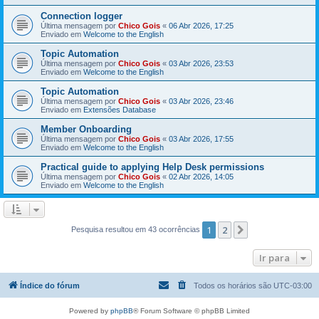
Connection logger
Última mensagem por
Chico Gois
«
06 Abr 2026, 17:25
Enviado em
Welcome to the English
Topic Automation
Última mensagem por
Chico Gois
«
03 Abr 2026, 23:53
Enviado em
Welcome to the English
Topic Automation
Última mensagem por
Chico Gois
«
03 Abr 2026, 23:46
Enviado em
Extensões Database
Member Onboarding
Última mensagem por
Chico Gois
«
03 Abr 2026, 17:55
Enviado em
Welcome to the English
Practical guide to applying Help Desk permissions
Última mensagem por
Chico Gois
«
02 Abr 2026, 14:05
Enviado em
Welcome to the English
1
2
Próximo
Pesquisa resultou em 43 ocorrências
Ir para
Índice do fórum
Todos os horários são
UTC-03:00
Powered by
phpBB
® Forum Software © phpBB Limited