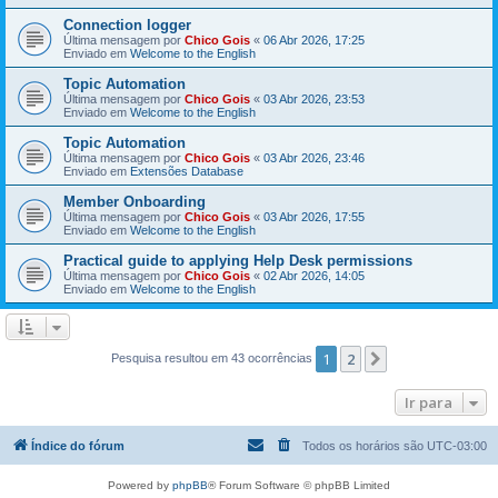
Connection logger
Última mensagem por
Chico Gois
«
06 Abr 2026, 17:25
Enviado em
Welcome to the English
Topic Automation
Última mensagem por
Chico Gois
«
03 Abr 2026, 23:53
Enviado em
Welcome to the English
Topic Automation
Última mensagem por
Chico Gois
«
03 Abr 2026, 23:46
Enviado em
Extensões Database
Member Onboarding
Última mensagem por
Chico Gois
«
03 Abr 2026, 17:55
Enviado em
Welcome to the English
Practical guide to applying Help Desk permissions
Última mensagem por
Chico Gois
«
02 Abr 2026, 14:05
Enviado em
Welcome to the English
1
2
Próximo
Pesquisa resultou em 43 ocorrências
Ir para
Índice do fórum
Todos os horários são
UTC-03:00
Powered by
phpBB
® Forum Software © phpBB Limited