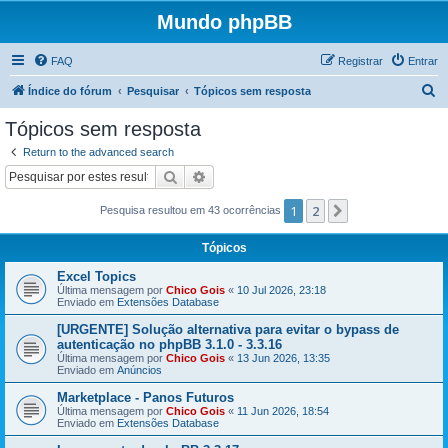
Mundo phpBB
FAQ
Registrar
Entrar
P
Índice do fórum
Pesquisar
Tópicos sem resposta
e
Tópicos sem resposta
s
Return to the advanced search
q
Pesquisar
Pesquisa avançada
u
1
2
Próximo
Pesquisa resultou em 43 ocorrências
i
s
Tópicos
a
Excel Topics
r
Última mensagem por
Chico Gois
«
10 Jul 2026, 23:18
Enviado em
Extensões Database
[URGENTE] Solução alternativa para evitar o bypass de
autenticação no phpBB 3.1.0 - 3.3.16
Última mensagem por
Chico Gois
«
13 Jun 2026, 13:35
Enviado em
Anúncios
Marketplace - Panos Futuros
Última mensagem por
Chico Gois
«
11 Jun 2026, 18:54
Enviado em
Extensões Database