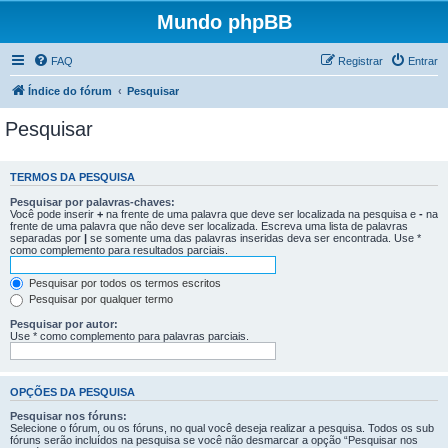
Mundo phpBB
FAQ
Registrar
Entrar
Índice do fórum
Pesquisar
Pesquisar
TERMOS DA PESQUISA
Pesquisar por palavras-chaves:
Você pode inserir
+
na frente de uma palavra que deve ser localizada na pesquisa e
-
na
frente de uma palavra que não deve ser localizada. Escreva uma lista de palavras
separadas por
|
se somente uma das palavras inseridas deva ser encontrada. Use *
como complemento para resultados parciais.
Pesquisar por todos os termos escritos
Pesquisar por qualquer termo
Pesquisar por autor:
Use * como complemento para palavras parciais.
OPÇÕES DA PESQUISA
Pesquisar nos fóruns:
Selecione o fórum, ou os fóruns, no qual você deseja realizar a pesquisa. Todos os sub
fóruns serão incluídos na pesquisa se você não desmarcar a opção “Pesquisar nos