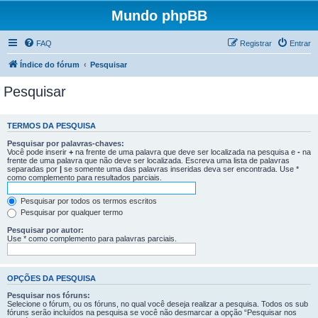
Mundo phpBB
FAQ
Registrar
Entrar
Índice do fórum
Pesquisar
Pesquisar
TERMOS DA PESQUISA
Pesquisar por palavras-chaves:
Você pode inserir
+
na frente de uma palavra que deve ser localizada na pesquisa e
-
na
frente de uma palavra que não deve ser localizada. Escreva uma lista de palavras
separadas por
|
se somente uma das palavras inseridas deva ser encontrada. Use *
como complemento para resultados parciais.
Pesquisar por todos os termos escritos
Pesquisar por qualquer termo
Pesquisar por autor:
Use * como complemento para palavras parciais.
OPÇÕES DA PESQUISA
Pesquisar nos fóruns:
Selecione o fórum, ou os fóruns, no qual você deseja realizar a pesquisa. Todos os sub
fóruns serão incluídos na pesquisa se você não desmarcar a opção “Pesquisar nos