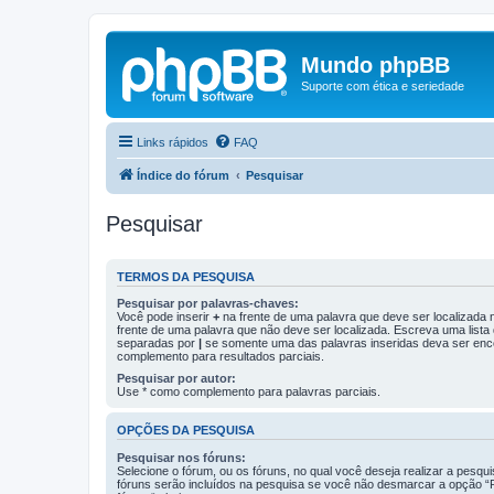
Mundo phpBB
Suporte com ética e seriedade
Links rápidos
FAQ
Índice do fórum
Pesquisar
Pesquisar
TERMOS DA PESQUISA
Pesquisar por palavras-chaves:
Você pode inserir
+
na frente de uma palavra que deve ser localizada
frente de uma palavra que não deve ser localizada. Escreva uma lista
separadas por
|
se somente uma das palavras inseridas deva ser enc
complemento para resultados parciais.
Pesquisar por autor:
Use * como complemento para palavras parciais.
OPÇÕES DA PESQUISA
Pesquisar nos fóruns:
Selecione o fórum, ou os fóruns, no qual você deseja realizar a pesqu
fóruns serão incluídos na pesquisa se você não desmarcar a opção “