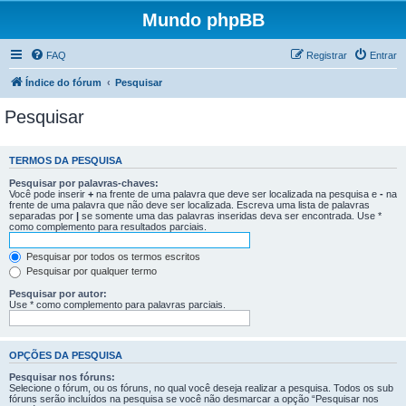
Mundo phpBB
FAQ
Registrar
Entrar
Índice do fórum
Pesquisar
Pesquisar
TERMOS DA PESQUISA
Pesquisar por palavras-chaves:
Você pode inserir
+
na frente de uma palavra que deve ser localizada na pesquisa e
-
na
frente de uma palavra que não deve ser localizada. Escreva uma lista de palavras
separadas por
|
se somente uma das palavras inseridas deva ser encontrada. Use *
como complemento para resultados parciais.
Pesquisar por todos os termos escritos
Pesquisar por qualquer termo
Pesquisar por autor:
Use * como complemento para palavras parciais.
OPÇÕES DA PESQUISA
Pesquisar nos fóruns:
Selecione o fórum, ou os fóruns, no qual você deseja realizar a pesquisa. Todos os sub
fóruns serão incluídos na pesquisa se você não desmarcar a opção “Pesquisar nos