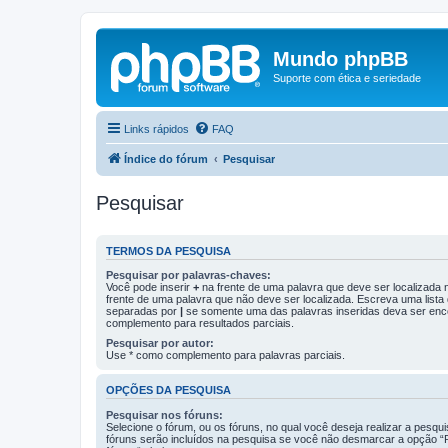
Mundo phpBB
Suporte com ética e seriedade
Links rápidos
FAQ
Índice do fórum
Pesquisar
Pesquisar
TERMOS DA PESQUISA
Pesquisar por palavras-chaves:
Você pode inserir
+
na frente de uma palavra que deve ser localizada
frente de uma palavra que não deve ser localizada. Escreva uma lista
separadas por
|
se somente uma das palavras inseridas deva ser enc
complemento para resultados parciais.
Pesquisar por autor:
Use * como complemento para palavras parciais.
OPÇÕES DA PESQUISA
Pesquisar nos fóruns:
Selecione o fórum, ou os fóruns, no qual você deseja realizar a pesqu
fóruns serão incluídos na pesquisa se você não desmarcar a opção “