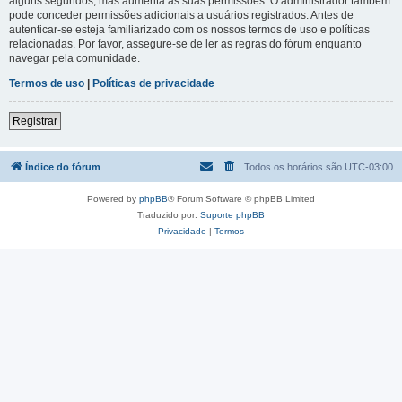
alguns segundos, mas aumenta as suas permissões. O administrador também
pode conceder permissões adicionais a usuários registrados. Antes de
autenticar-se esteja familiarizado com os nossos termos de uso e políticas
relacionadas. Por favor, assegure-se de ler as regras do fórum enquanto
navegar pela comunidade.
Termos de uso
|
Políticas de privacidade
Registrar
Índice do fórum
Todos os horários são
UTC-03:00
Powered by
phpBB
® Forum Software © phpBB Limited
Traduzido por:
Suporte phpBB
Privacidade
|
Termos