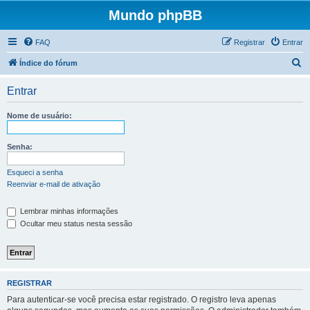
Mundo phpBB
FAQ
Registrar
Entrar
P
Índice do fórum
e
Entrar
s
q
Nome de usuário:
u
i
Senha:
s
Esqueci a senha
a
Reenviar e-mail de ativação
r
Lembrar minhas informações
Ocultar meu status nesta sessão
REGISTRAR
Para autenticar-se você precisa estar registrado. O registro leva apenas