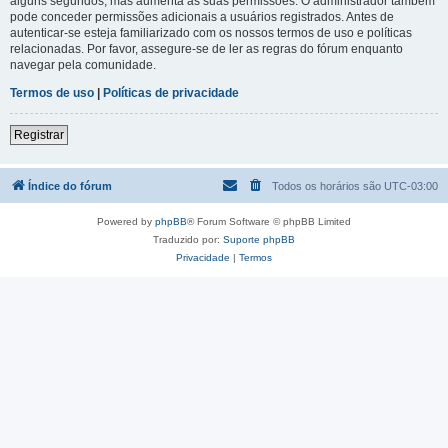
alguns segundos, mas aumenta as suas permissões. O administrador também
pode conceder permissões adicionais a usuários registrados. Antes de
autenticar-se esteja familiarizado com os nossos termos de uso e políticas
relacionadas. Por favor, assegure-se de ler as regras do fórum enquanto
navegar pela comunidade.
Termos de uso
|
Políticas de privacidade
Registrar
Índice do fórum
Todos os horários são
UTC-03:00
Powered by
phpBB
® Forum Software © phpBB Limited
Traduzido por:
Suporte phpBB
Privacidade
|
Termos