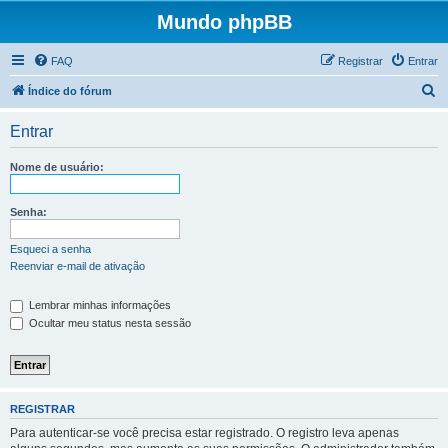
Mundo phpBB
FAQ
Registrar
Entrar
P
Índice do fórum
e
Entrar
s
q
Nome de usuário:
u
i
Senha:
s
Esqueci a senha
a
Reenviar e-mail de ativação
r
Lembrar minhas informações
Ocultar meu status nesta sessão
REGISTRAR
Para autenticar-se você precisa estar registrado. O registro leva apenas