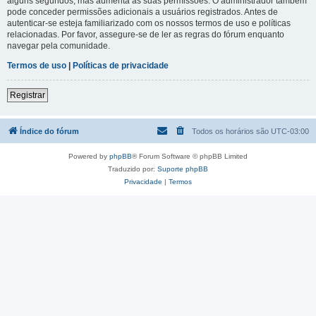
alguns segundos, mas aumenta as suas permissões. O administrador também
pode conceder permissões adicionais a usuários registrados. Antes de
autenticar-se esteja familiarizado com os nossos termos de uso e políticas
relacionadas. Por favor, assegure-se de ler as regras do fórum enquanto
navegar pela comunidade.
Termos de uso
|
Políticas de privacidade
Registrar
Índice do fórum
Todos os horários são
UTC-03:00
Powered by
phpBB
® Forum Software © phpBB Limited
Traduzido por:
Suporte phpBB
Privacidade
|
Termos