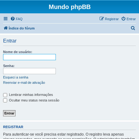
Mundo phpBB
FAQ
Registrar
Entrar
P
Índice do fórum
e
Entrar
s
q
Nome de usuário:
u
i
Senha:
s
Esqueci a senha
a
Reenviar e-mail de ativação
r
Lembrar minhas informações
Ocultar meu status nesta sessão
REGISTRAR
Para autenticar-se você precisa estar registrado. O registro leva apenas