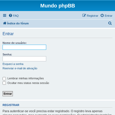
Mundo phpBB
FAQ
Registrar
Entrar
P
Índice do fórum
e
Entrar
s
q
Nome de usuário:
u
i
Senha:
s
Esqueci a senha
a
Reenviar e-mail de ativação
r
Lembrar minhas informações
Ocultar meu status nesta sessão
REGISTRAR
Para autenticar-se você precisa estar registrado. O registro leva apenas