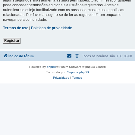
alguns segundos, mas aumenta as suas permissões. O administrador também
pode conceder permissões adicionais a usuários registrados. Antes de
autenticar-se esteja familiarizado com os nossos termos de uso e políticas
relacionadas. Por favor, assegure-se de ler as regras do fórum enquanto
navegar pela comunidade.
Termos de uso
|
Políticas de privacidade
Registrar
Índice do fórum
Todos os horários são
UTC-03:00
Powered by
phpBB
® Forum Software © phpBB Limited
Traduzido por:
Suporte phpBB
Privacidade
|
Termos