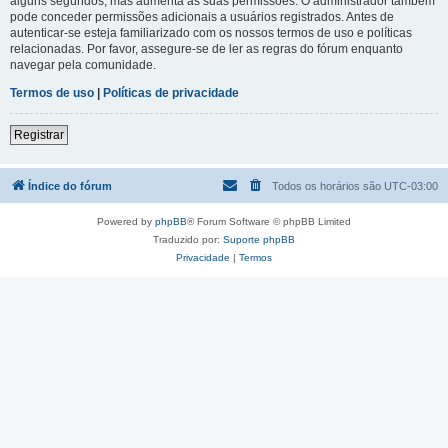
alguns segundos, mas aumenta as suas permissões. O administrador também
pode conceder permissões adicionais a usuários registrados. Antes de
autenticar-se esteja familiarizado com os nossos termos de uso e políticas
relacionadas. Por favor, assegure-se de ler as regras do fórum enquanto
navegar pela comunidade.
Termos de uso
|
Políticas de privacidade
Registrar
Índice do fórum
Todos os horários são
UTC-03:00
Powered by
phpBB
® Forum Software © phpBB Limited
Traduzido por:
Suporte phpBB
Privacidade
|
Termos