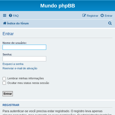
Mundo phpBB
FAQ
Registrar
Entrar
P
Índice do fórum
e
Entrar
s
q
Nome de usuário:
u
i
Senha:
s
Esqueci a senha
a
Reenviar e-mail de ativação
r
Lembrar minhas informações
Ocultar meu status nesta sessão
REGISTRAR
Para autenticar-se você precisa estar registrado. O registro leva apenas