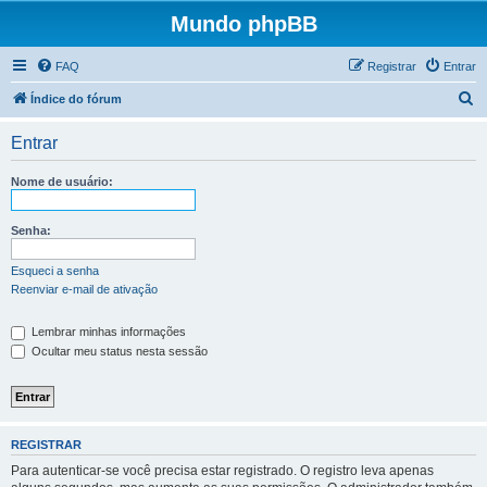
Mundo phpBB
FAQ
Registrar
Entrar
P
Índice do fórum
e
Entrar
s
q
Nome de usuário:
u
i
Senha:
s
Esqueci a senha
a
Reenviar e-mail de ativação
r
Lembrar minhas informações
Ocultar meu status nesta sessão
REGISTRAR
Para autenticar-se você precisa estar registrado. O registro leva apenas