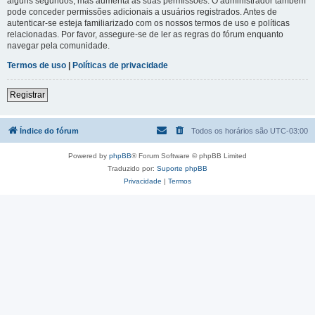
alguns segundos, mas aumenta as suas permissões. O administrador também
pode conceder permissões adicionais a usuários registrados. Antes de
autenticar-se esteja familiarizado com os nossos termos de uso e políticas
relacionadas. Por favor, assegure-se de ler as regras do fórum enquanto
navegar pela comunidade.
Termos de uso
|
Políticas de privacidade
Registrar
Índice do fórum
Todos os horários são
UTC-03:00
Powered by
phpBB
® Forum Software © phpBB Limited
Traduzido por:
Suporte phpBB
Privacidade
|
Termos