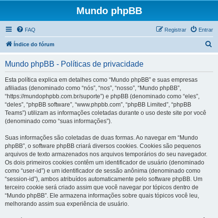
Mundo phpBB
FAQ
Registrar
Entrar
P
Índice do fórum
e
Mundo phpBB - Políticas de privacidade
s
q
Esta política explica em detalhes como “Mundo phpBB” e suas empresas
afiliadas (denominado como “nós”, “nos”, “nosso”, “Mundo phpBB”,
u
“https://mundophpbb.com.br/suporte”) e phpBB (denominado como “eles”,
i
“deles”, “phpBB software”, “www.phpbb.com”, “phpBB Limited”, “phpBB
Teams”) utilizam as informações coletadas durante o uso deste site por você
s
(denominado como “suas informações”).
a
Suas informações são coletadas de duas formas. Ao navegar em “Mundo
r
phpBB”, o software phpBB criará diversos cookies. Cookies são pequenos
arquivos de texto armazenados nos arquivos temporários do seu navegador.
Os dois primeiros cookies contêm um identificador de usuário (denominado
como “user-id”) e um identificador de sessão anônima (denominado como
“session-id”), ambos atribuídos automaticamente pelo software phpBB. Um
terceiro cookie será criado assim que você navegar por tópicos dentro de
“Mundo phpBB”. Ele armazena informações sobre quais tópicos você leu,
melhorando assim sua experiência de usuário.