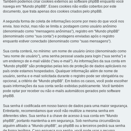
Também podemos criar cookies externos ao software phpBB enquanto você
navega em “Mundo phpBB”. Esses cookies não estão cobertos por este
documento, que trata apenas dos cookies criados pelo phpBB.
A segunda forma de coleta de informações ocorre por meio do que você nos
envia. Isso inclui, mas não se limita a: postagem como usuário anônimo
(denominado como “mensagens anônimas”), registro em “Mundo phpBB”
(denominado como “sua conta”) e postagens enviadas após o registro
enquanto estiver conectado (denominado como “suas mensagens”).
Sua conta conterá, no mínimo: um nome de usuário único (denominado como
“seu nome de usuário”), uma senha pessoal usada para login (“sua senha”) e
um endereço de e-mail válido (“seu e-mail”). As informações da sua conta em
“Mundo phpBB” são protegidas pelas leis de proteção de dados aplicáveis no
país onde estamos hospedados. Qualquer informação além de nome de
usuário, senha e e-mail solicitada durante o registro pode ser obrigatória ou
opcional, a critério de “Mundo phpBB”. Em todos os casos, você pode escolher
quais informações da sua conta serão exibidas publicamente. Você também
pode optar por receber ou não e-mails automáticos gerados pelo software
phpBB.
Sua senha é codificada em nosso banco de dados para uma maior segurança.
Entretanto, recomendamos que você não reutilize a mesma senha em
diferentes sites. Sua senha é a chave de acesso à sua conta em “Mundo
phpBB”, portanto mantenha-a em segurança. Sob nenhuma circunstância
alguém afiliado a “Mundo phpBB”, ao phpBB ou a terceiros pedirá sua senha
de forma legítima. Caso esqueça sua senha, você pode usar o recurso