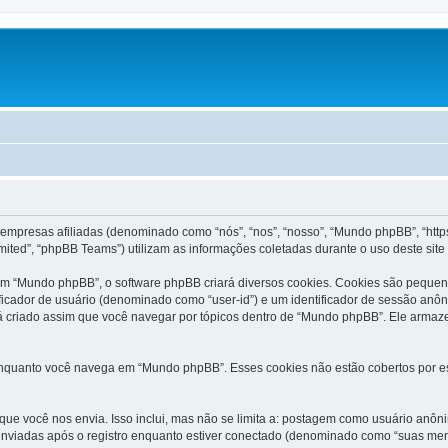
 empresas afiliadas (denominado como “nós”, “nos”, “nosso”, “Mundo phpBB”, “h
imited”, “phpBB Teams”) utilizam as informações coletadas durante o uso deste si
m “Mundo phpBB”, o software phpBB criará diversos cookies. Cookies são pequen
ficador de usuário (denominado como “user-id”) e um identificador de sessão anô
á criado assim que você navegar por tópicos dentro de “Mundo phpBB”. Ele armaz
quanto você navega em “Mundo phpBB”. Esses cookies não estão cobertos por est
 que você nos envia. Isso inclui, mas não se limita a: postagem como usuário a
nviadas após o registro enquanto estiver conectado (denominado como “suas me