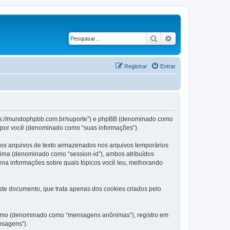
Pesquisar
Pesquisa avança
Registrar
Entrar
ttps://mundophpbb.com.br/suporte”) e phpBB (denominado como
te por você (denominado como “suas informações”).
os arquivos de texto armazenados nos arquivos temporários
nima (denominado como “session-id”), ambos atribuídos
ena informações sobre quais tópicos você leu, melhorando
e documento, que trata apenas dos cookies criados pelo
nônimo (denominado como “mensagens anônimas”), registro em
nsagens”).