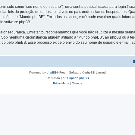
ominado como “seu nome de usuário”), uma senha pessoal usada para login (“sua s
las leis de proteção de dados aplicáveis no país onde estamos hospedados. Qua
l, a critério de “Mundo phpBB”. Em todos os casos, você pode escolher quais info
elo software phpBB.
ior segurança. Entretanto, recomendamos que você não reutilize a mesma senha e
Sob nenhuma circunstância alguém afiliado a “Mundo phpBB”, ao phpBB ou a terc
cido pelo phpBB. Esse processo exige o envio do seu nome de usuário e e-mail, 
Powered by
phpBB
® Forum Software © phpBB Limited
Traduzido por:
Suporte phpBB
Privacidade
|
Termos