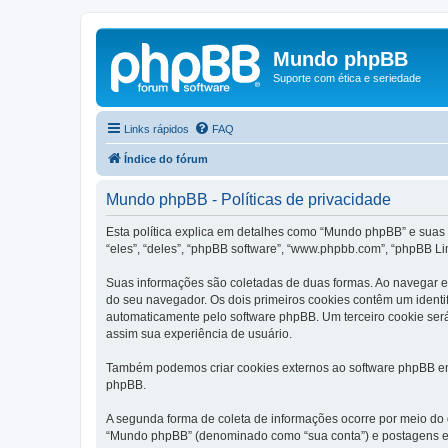
Mundo phpBB
Suporte com ética e seriedade
Links rápidos
FAQ
Índice do fórum
Mundo phpBB - Políticas de privacidade
Esta política explica em detalhes como “Mundo phpBB” e suas
“eles”, “deles”, “phpBB software”, “www.phpbb.com”, “phpBB L
Suas informações são coletadas de duas formas. Ao navegar e
do seu navegador. Os dois primeiros cookies contêm um identi
automaticamente pelo software phpBB. Um terceiro cookie ser
assim sua experiência de usuário.
Também podemos criar cookies externos ao software phpBB en
phpBB.
A segunda forma de coleta de informações ocorre por meio do
“Mundo phpBB” (denominado como “sua conta”) e postagens e