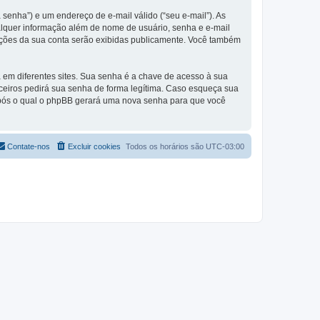
enha”) e um endereço de e-mail válido (“seu e-mail”). As
lquer informação além de nome de usuário, senha e e-mail
rmações da sua conta serão exibidas publicamente. Você também
m diferentes sites. Sua senha é a chave de acesso à sua
eiros pedirá sua senha de forma legítima. Caso esqueça sua
após o qual o phpBB gerará uma nova senha para que você
Contate-nos
Excluir cookies
Todos os horários são
UTC-03:00