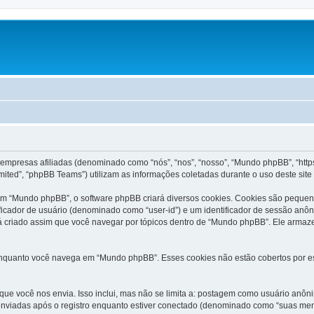
 empresas afiliadas (denominado como “nós”, “nos”, “nosso”, “Mundo phpBB”, “h
imited”, “phpBB Teams”) utilizam as informações coletadas durante o uso deste si
m “Mundo phpBB”, o software phpBB criará diversos cookies. Cookies são pequen
ficador de usuário (denominado como “user-id”) e um identificador de sessão anô
á criado assim que você navegar por tópicos dentro de “Mundo phpBB”. Ele armaz
quanto você navega em “Mundo phpBB”. Esses cookies não estão cobertos por est
 que você nos envia. Isso inclui, mas não se limita a: postagem como usuário a
nviadas após o registro enquanto estiver conectado (denominado como “suas me