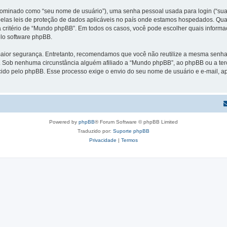
ominado como “seu nome de usuário”), uma senha pessoal usada para login (“sua s
las leis de proteção de dados aplicáveis no país onde estamos hospedados. Qua
l, a critério de “Mundo phpBB”. Em todos os casos, você pode escolher quais info
elo software phpBB.
ior segurança. Entretanto, recomendamos que você não reutilize a mesma senha e
Sob nenhuma circunstância alguém afiliado a “Mundo phpBB”, ao phpBB ou a terc
cido pelo phpBB. Esse processo exige o envio do seu nome de usuário e e-mail, 
Powered by
phpBB
® Forum Software © phpBB Limited
Traduzido por:
Suporte phpBB
Privacidade
|
Termos