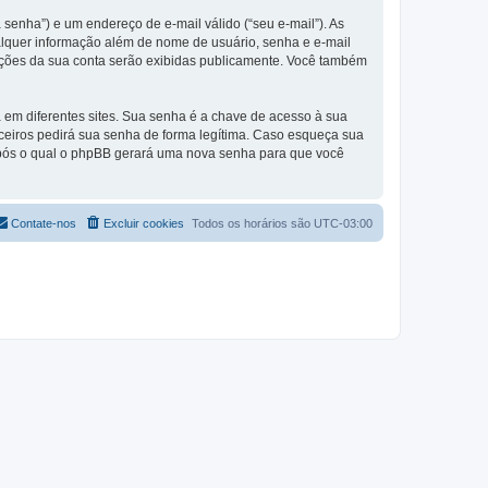
enha”) e um endereço de e-mail válido (“seu e-mail”). As
lquer informação além de nome de usuário, senha e e-mail
rmações da sua conta serão exibidas publicamente. Você também
m diferentes sites. Sua senha é a chave de acesso à sua
eiros pedirá sua senha de forma legítima. Caso esqueça sua
após o qual o phpBB gerará uma nova senha para que você
Contate-nos
Excluir cookies
Todos os horários são
UTC-03:00