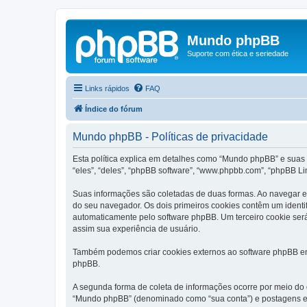
Mundo phpBB
Suporte com ética e seriedade
Links rápidos
FAQ
Índice do fórum
Mundo phpBB - Políticas de privacidade
Esta política explica em detalhes como “Mundo phpBB” e suas
“eles”, “deles”, “phpBB software”, “www.phpbb.com”, “phpBB L
Suas informações são coletadas de duas formas. Ao navegar e
do seu navegador. Os dois primeiros cookies contêm um identi
automaticamente pelo software phpBB. Um terceiro cookie ser
assim sua experiência de usuário.
Também podemos criar cookies externos ao software phpBB en
phpBB.
A segunda forma de coleta de informações ocorre por meio do
“Mundo phpBB” (denominado como “sua conta”) e postagens e