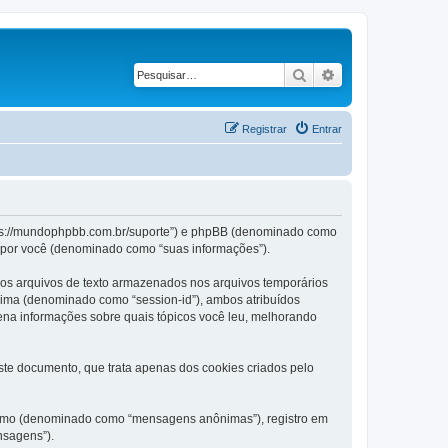
Pesquisar
Pesquisa avança
Registrar
Entrar
ttps://mundophpbb.com.br/suporte”) e phpBB (denominado como
te por você (denominado como “suas informações”).
os arquivos de texto armazenados nos arquivos temporários
nima (denominado como “session-id”), ambos atribuídos
ena informações sobre quais tópicos você leu, melhorando
e documento, que trata apenas dos cookies criados pelo
nônimo (denominado como “mensagens anônimas”), registro em
nsagens”).