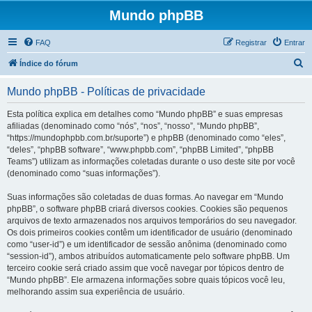
Mundo phpBB
FAQ
Registrar
Entrar
P
Índice do fórum
e
Mundo phpBB - Políticas de privacidade
s
q
Esta política explica em detalhes como “Mundo phpBB” e suas empresas
afiliadas (denominado como “nós”, “nos”, “nosso”, “Mundo phpBB”,
u
“https://mundophpbb.com.br/suporte”) e phpBB (denominado como “eles”,
i
“deles”, “phpBB software”, “www.phpbb.com”, “phpBB Limited”, “phpBB
Teams”) utilizam as informações coletadas durante o uso deste site por você
s
(denominado como “suas informações”).
a
Suas informações são coletadas de duas formas. Ao navegar em “Mundo
r
phpBB”, o software phpBB criará diversos cookies. Cookies são pequenos
arquivos de texto armazenados nos arquivos temporários do seu navegador.
Os dois primeiros cookies contêm um identificador de usuário (denominado
como “user-id”) e um identificador de sessão anônima (denominado como
“session-id”), ambos atribuídos automaticamente pelo software phpBB. Um
terceiro cookie será criado assim que você navegar por tópicos dentro de
“Mundo phpBB”. Ele armazena informações sobre quais tópicos você leu,
melhorando assim sua experiência de usuário.