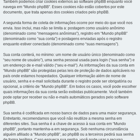
Também podemos criar cookies externos ao software phpBB enquanto você
navega em “Mundo phpBB”. Esses cookies não estão cobertos por este
documento, que trata apenas dos cookies criados pelo phpBB.
A segunda forma de coleta de informações ocorre por meio do que você nos
envia. Isso inclui, mas não se limita a: postagem como usuário anônimo
(denominado como “mensagens anônimas”), registro em “Mundo phpBB”
(denominado como “sua conta”) e postagens enviadas após o registro
enquanto estiver conectado (denominado como “suas mensagens”).
Sua conta conterá, no mínimo: um nome de usuário único (denominado como
“seu nome de usuário”), uma senha pessoal usada para login (“sua senha”) e
um endereço de e-mail válido (“seu e-mail”). As informações da sua conta em
“Mundo phpBB” são protegidas pelas leis de proteção de dados aplicáveis no
país onde estamos hospedados. Qualquer informação além de nome de
usuário, senha e e-mail solicitada durante o registro pode ser obrigatória ou
opcional, a critério de “Mundo phpBB”. Em todos os casos, você pode escolher
quais informações da sua conta serão exibidas publicamente. Você também
pode optar por receber ou não e-mails automáticos gerados pelo software
phpBB.
Sua senha é codificada em nosso banco de dados para uma maior segurança.
Entretanto, recomendamos que você não reutilize a mesma senha em
diferentes sites. Sua senha é a chave de acesso à sua conta em “Mundo
phpBB”, portanto mantenha-a em segurança. Sob nenhuma circunstância
alguém afiliado a “Mundo phpBB”, ao phpBB ou a terceiros pedirá sua senha
de forma legítima. Caso esqueça sua senha, você pode usar o recurso