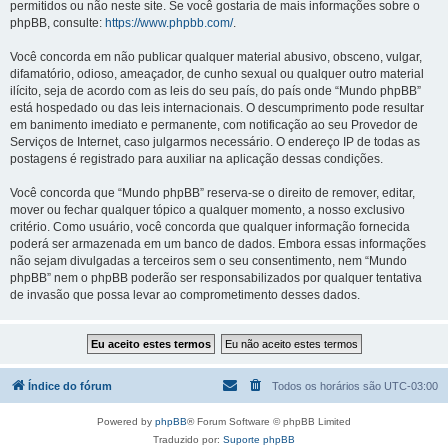
permitidos ou não neste site. Se você gostaria de mais informações sobre o
phpBB, consulte:
https://www.phpbb.com/
.
Você concorda em não publicar qualquer material abusivo, obsceno, vulgar,
difamatório, odioso, ameaçador, de cunho sexual ou qualquer outro material
ilícito, seja de acordo com as leis do seu país, do país onde “Mundo phpBB”
está hospedado ou das leis internacionais. O descumprimento pode resultar
em banimento imediato e permanente, com notificação ao seu Provedor de
Serviços de Internet, caso julgarmos necessário. O endereço IP de todas as
postagens é registrado para auxiliar na aplicação dessas condições.
Você concorda que “Mundo phpBB” reserva-se o direito de remover, editar,
mover ou fechar qualquer tópico a qualquer momento, a nosso exclusivo
critério. Como usuário, você concorda que qualquer informação fornecida
poderá ser armazenada em um banco de dados. Embora essas informações
não sejam divulgadas a terceiros sem o seu consentimento, nem “Mundo
phpBB” nem o phpBB poderão ser responsabilizados por qualquer tentativa
de invasão que possa levar ao comprometimento desses dados.
Índice do fórum
Todos os horários são
UTC-03:00
Powered by
phpBB
® Forum Software © phpBB Limited
Traduzido por:
Suporte phpBB