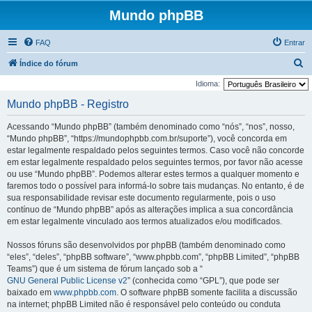
Mundo phpBB
FAQ
Entrar
P
Índice do fórum
e
Idioma:
s
Mundo phpBB - Registro
q
Acessando “Mundo phpBB” (também denominado como “nós”, “nos”, nosso,
u
“Mundo phpBB”, “https://mundophpbb.com.br/suporte”), você concorda em
i
estar legalmente respaldado pelos seguintes termos. Caso você não concorde
em estar legalmente respaldado pelos seguintes termos, por favor não acesse
s
ou use “Mundo phpBB”. Podemos alterar estes termos a qualquer momento e
a
faremos todo o possível para informá-lo sobre tais mudanças. No entanto, é de
r
sua responsabilidade revisar este documento regularmente, pois o uso
contínuo de “Mundo phpBB” após as alterações implica a sua concordância
em estar legalmente vinculado aos termos atualizados e/ou modificados.
Nossos fóruns são desenvolvidos por phpBB (também denominado como
“eles”, “deles”, “phpBB software”, “www.phpbb.com”, “phpBB Limited”, “phpBB
Teams”) que é um sistema de fórum lançado sob a “
GNU General Public License v2
” (conhecida como “GPL”), que pode ser
baixado em
www.phpbb.com
. O software phpBB somente facilita a discussão
na internet; phpBB Limited não é responsável pelo conteúdo ou conduta