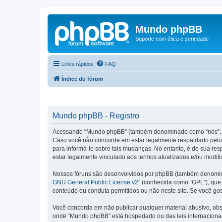
Mundo phpBB
Suporte com ética e seriedade
Links rápidos
FAQ
Índice do fórum
Mundo phpBB - Registro
Acessando “Mundo phpBB” (também denominado como “nós”, “no
Caso você não concorde em estar legalmente respaldado pelos
para informá-lo sobre tais mudanças. No entanto, é de sua re
estar legalmente vinculado aos termos atualizados e/ou modifi
Nossos fóruns são desenvolvidos por phpBB (também denominad
GNU General Public License v2
” (conhecida como “GPL”), qu
conteúdo ou conduta permitidos ou não neste site. Se você go
Você concorda em não publicar qualquer material abusivo, obsce
onde “Mundo phpBB” está hospedado ou das leis internacionai