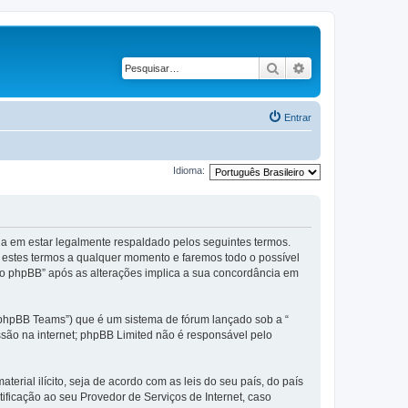
Pesquisar
Pesquisa avança
Entrar
Idioma:
 em estar legalmente respaldado pelos seguintes termos.
 estes termos a qualquer momento e faremos todo o possível
do phpBB” após as alterações implica a sua concordância em
phpBB Teams”) que é um sistema de fórum lançado sob a “
ssão na internet; phpBB Limited não é responsável pelo
rial ilícito, seja de acordo com as leis do seu país, do país
ficação ao seu Provedor de Serviços de Internet, caso