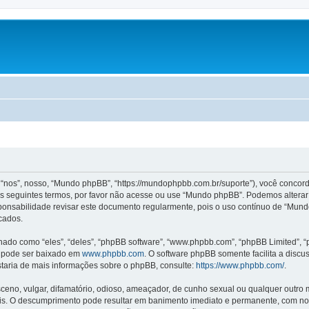
s”, nosso, “Mundo phpBB”, “https://mundophpbb.com.br/suporte”), você concorda
 seguintes termos, por favor não acesse ou use “Mundo phpBB”. Podemos alterar
sponsabilidade revisar este documento regularmente, pois o uso contínuo de “Mun
cados.
o como “eles”, “deles”, “phpBB software”, “www.phpbb.com”, “phpBB Limited”, “
e pode ser baixado em
www.phpbb.com
. O software phpBB somente facilita a discu
staria de mais informações sobre o phpBB, consulte:
https://www.phpbb.com/
.
no, vulgar, difamatório, odioso, ameaçador, de cunho sexual ou qualquer outro mate
s. O descumprimento pode resultar em banimento imediato e permanente, com noti