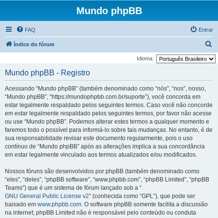
Mundo phpBB
FAQ
Entrar
P
Índice do fórum
e
Idioma:
s
Mundo phpBB - Registro
q
Acessando “Mundo phpBB” (também denominado como “nós”, “nos”, nosso,
u
“Mundo phpBB”, “https://mundophpbb.com.br/suporte”), você concorda em
i
estar legalmente respaldado pelos seguintes termos. Caso você não concorde
em estar legalmente respaldado pelos seguintes termos, por favor não acesse
s
ou use “Mundo phpBB”. Podemos alterar estes termos a qualquer momento e
a
faremos todo o possível para informá-lo sobre tais mudanças. No entanto, é de
r
sua responsabilidade revisar este documento regularmente, pois o uso
contínuo de “Mundo phpBB” após as alterações implica a sua concordância
em estar legalmente vinculado aos termos atualizados e/ou modificados.
Nossos fóruns são desenvolvidos por phpBB (também denominado como
“eles”, “deles”, “phpBB software”, “www.phpbb.com”, “phpBB Limited”, “phpBB
Teams”) que é um sistema de fórum lançado sob a “
GNU General Public License v2
” (conhecida como “GPL”), que pode ser
baixado em
www.phpbb.com
. O software phpBB somente facilita a discussão
na internet; phpBB Limited não é responsável pelo conteúdo ou conduta