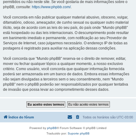
permitidos ou não neste site. Se você gostaria de mais informações sobre o
phpBB, consulte:
https://www.phpbb.com/
.
Você concorda em não publicar qualquer material abusivo, obsceno, vulgar,
difamatório, odioso, ameaçador, de cunho sexual ou qualquer outro material
ilícito, seja de acordo com as leis do seu país, do país onde “Mundo phpBB”
está hospedado ou das leis internacionais. O descumprimento pode resultar
em banimento imediato e permanente, com notificação ao seu Provedor de
Serviços de Internet, caso julgarmos necessário. O endereço IP de todas as
postagens é registrado para auxiliar na aplicação dessas condições.
Você concorda que “Mundo phpBB” reserva-se o direito de remover, editar,
mover ou fechar qualquer tópico a qualquer momento, a nosso exclusivo
critério. Como usuário, você concorda que qualquer informação fornecida
poderá ser armazenada em um banco de dados. Embora essas informações
não sejam divulgadas a terceiros sem o seu consentimento, nem “Mundo
phpBB” nem o phpBB poderão ser responsabilizados por qualquer tentativa
de invasão que possa levar ao comprometimento desses dados.
Índice do fórum
Todos os horários são
UTC-03:00
Powered by
phpBB
® Forum Software © phpBB Limited
Traduzido por:
Suporte phpBB