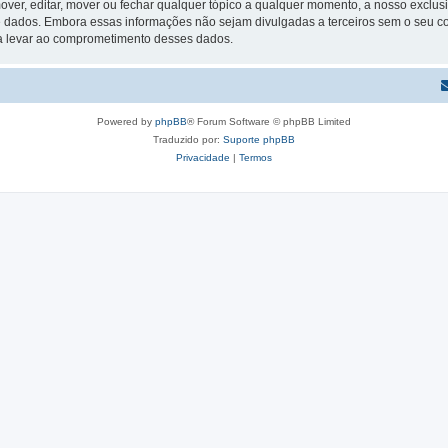
ver, editar, mover ou fechar qualquer tópico a qualquer momento, a nosso exclusi
 dados. Embora essas informações não sejam divulgadas a terceiros sem o seu
sa levar ao comprometimento desses dados.
Powered by
phpBB
® Forum Software © phpBB Limited
Traduzido por:
Suporte phpBB
Privacidade
|
Termos