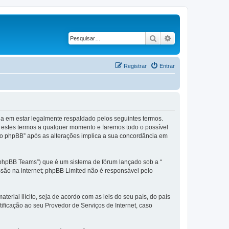
Pesquisar
Pesquisa avança
Registrar
Entrar
 em estar legalmente respaldado pelos seguintes termos.
 estes termos a qualquer momento e faremos todo o possível
do phpBB” após as alterações implica a sua concordância em
phpBB Teams”) que é um sistema de fórum lançado sob a “
ssão na internet; phpBB Limited não é responsável pelo
rial ilícito, seja de acordo com as leis do seu país, do país
ficação ao seu Provedor de Serviços de Internet, caso