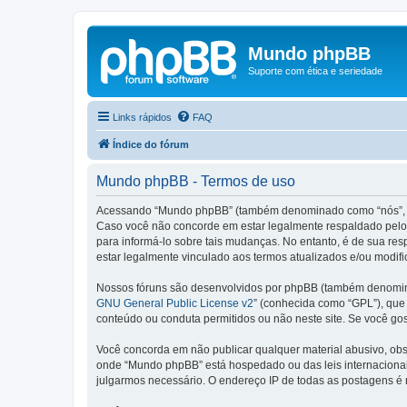
Mundo phpBB
Suporte com ética e seriedade
Links rápidos
FAQ
Índice do fórum
Mundo phpBB - Termos de uso
Acessando “Mundo phpBB” (também denominado como “nós”, “no
Caso você não concorde em estar legalmente respaldado pelos
para informá-lo sobre tais mudanças. No entanto, é de sua re
estar legalmente vinculado aos termos atualizados e/ou modifi
Nossos fóruns são desenvolvidos por phpBB (também denominad
GNU General Public License v2
” (conhecida como “GPL”), qu
conteúdo ou conduta permitidos ou não neste site. Se você go
Você concorda em não publicar qualquer material abusivo, obsce
onde “Mundo phpBB” está hospedado ou das leis internacionai
julgarmos necessário. O endereço IP de todas as postagens é r