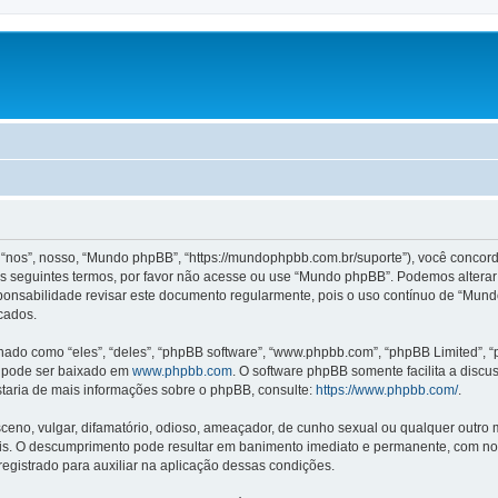
s”, nosso, “Mundo phpBB”, “https://mundophpbb.com.br/suporte”), você concorda
 seguintes termos, por favor não acesse ou use “Mundo phpBB”. Podemos alterar
sponsabilidade revisar este documento regularmente, pois o uso contínuo de “Mun
cados.
o como “eles”, “deles”, “phpBB software”, “www.phpbb.com”, “phpBB Limited”, “
e pode ser baixado em
www.phpbb.com
. O software phpBB somente facilita a discu
staria de mais informações sobre o phpBB, consulte:
https://www.phpbb.com/
.
no, vulgar, difamatório, odioso, ameaçador, de cunho sexual ou qualquer outro mate
s. O descumprimento pode resultar em banimento imediato e permanente, com noti
egistrado para auxiliar na aplicação dessas condições.