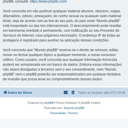
phpBB, consulte:
https://www.phpbb.com/
.
Você concorda em não publicar qualquer material abusivo, obsceno, vulgar,
difamatório, odioso, ameaçador, de cunho sexual ou qualquer outro material
ilícito, seja de acordo com as leis do seu país, do país onde “Mundo phpBB”
está hospedado ou das leis internacionais. O descumprimento pode resultar
em banimento imediato e permanente, com notificação ao seu Provedor de
Serviços de Internet, caso julgarmos necessário. O endereço IP de todas as
postagens é registrado para auxiliar na aplicação dessas condições.
Você concorda que “Mundo phpBB” reserva-se o direito de remover, editar,
mover ou fechar qualquer tópico a qualquer momento, a nosso exclusivo
critério. Como usuário, você concorda que qualquer informação fornecida
poderá ser armazenada em um banco de dados. Embora essas informações
não sejam divulgadas a terceiros sem o seu consentimento, nem “Mundo
phpBB” nem o phpBB poderão ser responsabilizados por qualquer tentativa
de invasão que possa levar ao comprometimento desses dados.
Índice do fórum
Todos os horários são
UTC-03:00
Powered by
phpBB
® Forum Software © phpBB Limited
Traduzido por:
Suporte phpBB
Privacidade
|
Termos