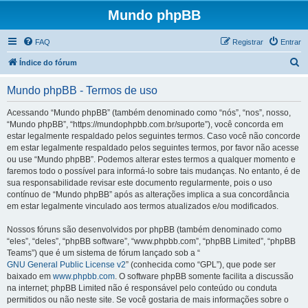
Mundo phpBB
FAQ
Registrar
Entrar
P
Índice do fórum
e
Mundo phpBB - Termos de uso
s
q
Acessando “Mundo phpBB” (também denominado como “nós”, “nos”, nosso,
“Mundo phpBB”, “https://mundophpbb.com.br/suporte”), você concorda em
u
estar legalmente respaldado pelos seguintes termos. Caso você não concorde
i
em estar legalmente respaldado pelos seguintes termos, por favor não acesse
ou use “Mundo phpBB”. Podemos alterar estes termos a qualquer momento e
s
faremos todo o possível para informá-lo sobre tais mudanças. No entanto, é de
a
sua responsabilidade revisar este documento regularmente, pois o uso
contínuo de “Mundo phpBB” após as alterações implica a sua concordância
r
em estar legalmente vinculado aos termos atualizados e/ou modificados.
Nossos fóruns são desenvolvidos por phpBB (também denominado como
“eles”, “deles”, “phpBB software”, “www.phpbb.com”, “phpBB Limited”, “phpBB
Teams”) que é um sistema de fórum lançado sob a “
GNU General Public License v2
” (conhecida como “GPL”), que pode ser
baixado em
www.phpbb.com
. O software phpBB somente facilita a discussão
na internet; phpBB Limited não é responsável pelo conteúdo ou conduta
permitidos ou não neste site. Se você gostaria de mais informações sobre o