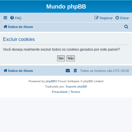
Mundo phpBB
FAQ
Registrar
Entrar
P
Índice do fórum
e
Excluir cookies
s
q
Você deseja realmente excluir todos os cookies gerados por este painel?
u
i
s
Índice do fórum
Todos os horários são
UTC-03:00
a
Powered by
phpBB
® Forum Software © phpBB Limited
r
Traduzido por:
Suporte phpBB
Privacidade
|
Termos