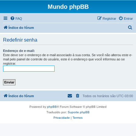
Mundo phpBB
FAQ
Registrar
Entrar
P
Índice do fórum
e
Redefinir senha
s
q
Endereço de e-mail:
Este deve ser o endereço de e-mail associado à sua conta. Se você não alterou este e-
u
mail pelo painel de controle do usuário, este é o endereço que você informou ao se
registrar.
i
s
a
r
Índice do fórum
Todos os horários são
UTC-03:00
Powered by
phpBB
® Forum Software © phpBB Limited
Traduzido por:
Suporte phpBB
Privacidade
|
Termos