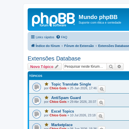
Mundo phpBB
Suporte com ética e seriedade
Links rápidos
FAQ
Índice do fórum
Fórum de Extensão
Extensões Database
Extensões Database
Pesquis
Pes
Novo Tópico
TÓPICOS
Topic Translate Single
V
por
Chico Gois
»
25 Jan 2026, 17:46
o
c
ê
AntiSpam Guard
V
t
por
Chico Gois
»
29 Abr 2026, 20:37
o
e
c
m
ê
u
Excel Topics
V
t
m
por
Chico Gois
»
10 Jul 2026, 23:18
o
e
a
c
m
o
ê
u
u
Marketplace
V
t
m
m
por
Chico Gois
»
06 Jun 2026, 15:36