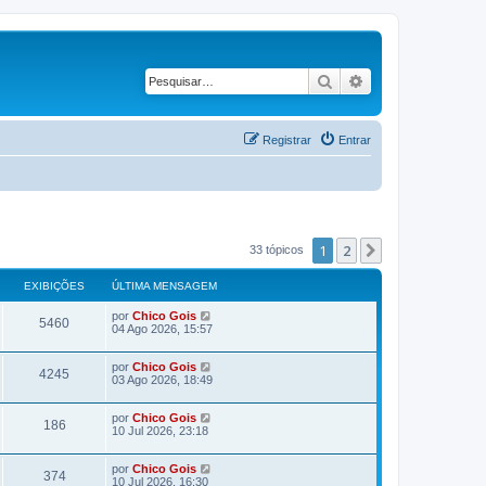
Pesquisar
Pesquisa avança
Registrar
Entrar
1
2
Próximo
33 tópicos
EXIBIÇÕES
ÚLTIMA MENSAGEM
Ú
por
Chico Gois
E
5460
l
04 Ago 2026, 15:57
t
x
i
Ú
m
por
Chico Gois
E
4245
i
l
a
03 Ago 2026, 18:49
t
m
x
i
b
e
Ú
m
por
Chico Gois
n
E
186
i
l
a
10 Jul 2026, 23:18
s
i
t
m
a
x
i
b
e
g
ç
Ú
m
por
Chico Gois
n
e
E
374
i
l
a
10 Jul 2026, 16:30
s
m
i