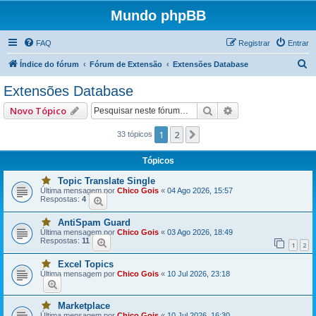
Mundo phpBB
FAQ
Registrar
Entrar
P
Índice do fórum
Fórum de Extensão
Extensões Database
e
Extensões Database
s
Pesquisar
Pesquisa avançad
Novo Tópico
q
u
1
2
Próximo
33 tópicos
i
Tópicos
s
Topic Translate Single
a
V
Última mensagem por
Chico Gois
«
04 Ago 2026, 15:57
o
Respostas:
4
r
c
ê
t
AntiSpam Guard
V
e
Última mensagem por
Chico Gois
«
03 Ago 2026, 18:49
o
m
Respostas:
11
c
u
1
2
ê
m
t
a
Excel Topics
V
e
o
Última mensagem por
Chico Gois
«
10 Jul 2026, 23:18
o
m
u
c
u
m
ê
m
a
t
a
i
Marketplace
V
e
o
s
Última mensagem por
Chico Gois
«
10 Jul 2026, 16:30