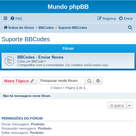
Mundo phpBB
FAQ
Registrar
Entrar
P
Índice do fórum
BBCodes
Suporte BBCodes
e
Suporte BBCodes
s
Fórum
q
u
BBCodes - Enviar Novos
Criou um BBCode?
i
Compartilhe com a comunidade. Os créditos serão todos seu.
s
a
Pesquisar
Pesquisa avançad
Novo Tópico
r
0 tópico • Página
1
de
1
Não há mensagens neste fórum.
Ir para
PERMISSÕES DO FÓRUM
Enviar mensagens:
Proibido
Responder mensagens:
Proibido
Editar mensagens:
Proibido