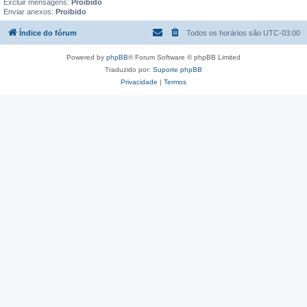
Excluir mensagens:
Proibido
Enviar anexos:
Proibido
Índice do fórum
Todos os horários são
UTC-03:00
Powered by
phpBB
® Forum Software © phpBB Limited
Traduzido por:
Suporte phpBB
Privacidade
|
Termos