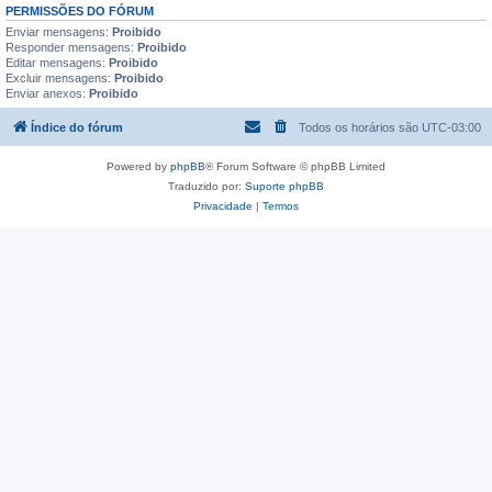
PERMISSÕES DO FÓRUM
a
i
Enviar mensagens:
Proibido
s
Responder mensagens:
Proibido
p
Editar mensagens:
Proibido
o
s
Excluir mensagens:
Proibido
t
Enviar anexos:
Proibido
a
g
Índice do fórum
Todos os horários são
UTC-03:00
e
n
s
Powered by
phpBB
® Forum Software © phpBB Limited
f
a
Traduzido por:
Suporte phpBB
v
Privacidade
|
Termos
o
r
i
t
a
d
a
s
n
e
s
t
e
t
ó
p
i
c
o