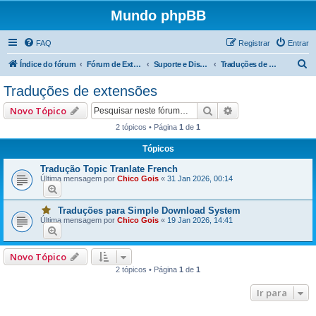
Mundo phpBB
FAQ
Registrar
Entrar
P
Índice do fórum
Fórum de Extensão
Suporte e Discussão sobre Extensões em Desenvolvimento
Traduções de extensões
e
Traduções de extensões
s
Pesquisar
Pesquisa avançad
Novo Tópico
q
2 tópicos • Página
1
de
1
u
Tópicos
i
s
Tradução Topic Tranlate French
Última mensagem por
Chico Gois
«
31 Jan 2026, 00:14
a
r
Traduções para Simple Download System
V
Última mensagem por
Chico Gois
«
19 Jan 2026, 14:41
o
c
ê
t
Novo Tópico
e
m
2 tópicos • Página
1
de
1
u
m
a
Ir para
o
u
m