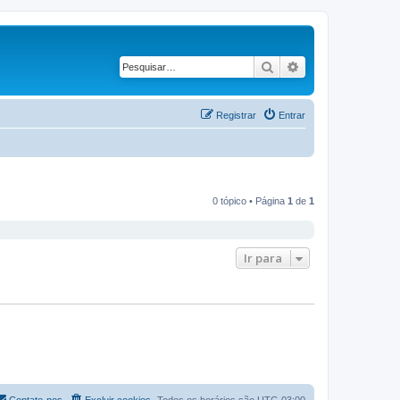
Pesquisar
Pesquisa avança
Registrar
Entrar
0 tópico • Página
1
de
1
Ir para