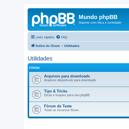
Mundo phpBB
Suporte com ética e seriedade
Links rápidos
FAQ
Índice do fórum
Utilidades
Utilidades
FÓRUM
Arquivos para downloads
Arquivos disponíveis para downloads
Tips & Tricks
Dicas e truques para seu phpBB
Fórum de Teste
Teste os recursos fórum.