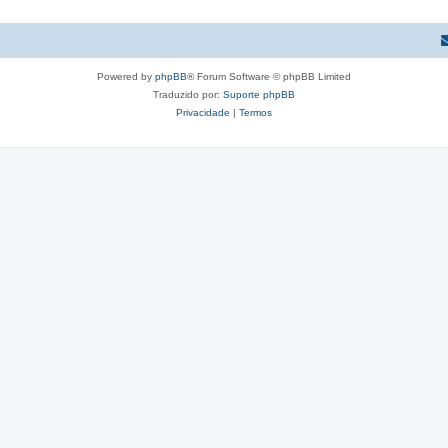
o
i
s
c
o
Powered by
phpBB
® Forum Software © phpBB Limited
s
Traduzido por:
Suporte phpBB
Privacidade
|
Termos