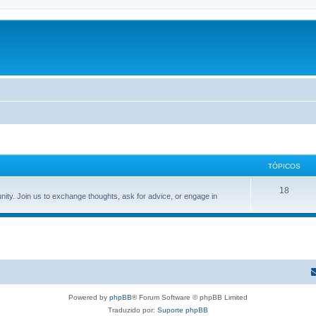
TÓPICOS
T
18
ity. Join us to exchange thoughts, ask for advice, or engage in
ó
p
i
c
o
Powered by
phpBB
® Forum Software © phpBB Limited
s
Traduzido por:
Suporte phpBB